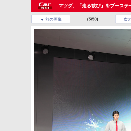
マツダ、「走る歓び」をブーステーマと
(5/50)
前の画像
次