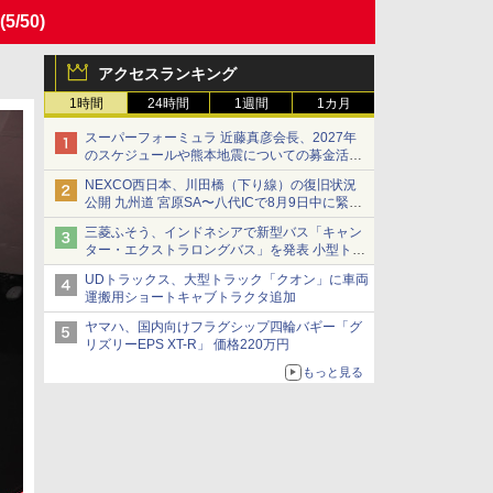
(5/50)
アクセスランキング
1時間
24時間
1週間
1カ月
スーパーフォーミュラ 近藤真彦会長、2027年
のスケジュールや熊本地震についての募金活動
を紹介
NEXCO西日本、川田橋（下り線）の復旧状況
公開 九州道 宮原SA〜八代ICで8月9日中に緊急
車両を通行可能に
三菱ふそう、インドネシアで新型バス「キャン
ター・エクストラロングバス」を発表 小型トラ
ックベースの観光・旅客輸送向けバス
UDトラックス、大型トラック「クオン」に車両
運搬用ショートキャブトラクタ追加
ヤマハ、国内向けフラグシップ四輪バギー「グ
リズリーEPS XT-R」 価格220万円
もっと見る