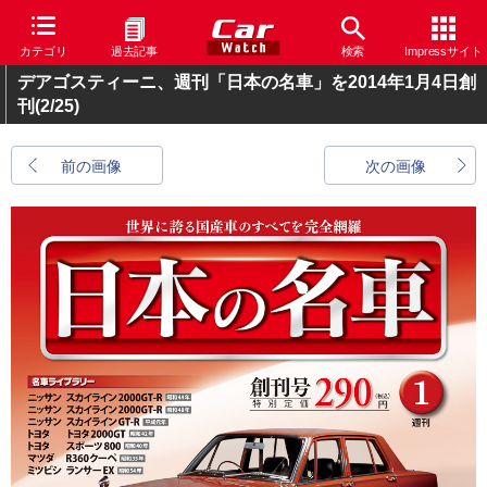
カテゴリ
過去記事
検索
Impressサイト
デアゴスティーニ、週刊「日本の名車」を2014年1月4日創
刊
(2/25)
前の画像
次の画像