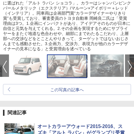
に選ばれた「アルト ラパン ショコラ」。カラーはシャンパンピンク
パールメタリック（エクステリア）/マルーン×アイボリー＋レッド
（インテリア）。同車両は企画部門賞“カラーデザイナーやりきり
賞”も受賞しており、審査委員のトヨタ自動車 岡崎良二氏は「受賞
理由は3つ。1.企画にインパクトがあり、アイデアそのものが日本に
自信と元気を与えてくれる。2.その企画を実現するためにサプライ
ヤーをまたぐ地道な色合わせや、細部にまでわたるこだわり、上層
部への交渉などをとことんやりきって、ターゲットではないおじさ
んまでも感動させた。3.企画力、交渉力、表現力が他のカラーデザ
イナーの見本になる」と受賞理由を述べている
この写真の記事へ
関連記事
オートカラーアウォード2015-2016、ス
ズキ「アルト ラパン」がグランプリ受賞