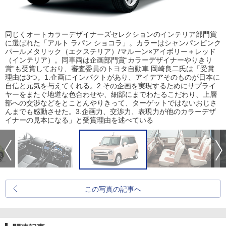
同じくオートカラーデザイナーズセレクションのインテリア部門賞
に選ばれた「アルト ラパン ショコラ」。カラーはシャンパンピンク
パールメタリック（エクステリア）/マルーン×アイボリー＋レッド
（インテリア）。同車両は企画部門賞“カラーデザイナーやりきり
賞”も受賞しており、審査委員のトヨタ自動車 岡崎良二氏は「受賞
理由は3つ。1.企画にインパクトがあり、アイデアそのものが日本に
自信と元気を与えてくれる。2.その企画を実現するためにサプライ
ヤーをまたぐ地道な色合わせや、細部にまでわたるこだわり、上層
部への交渉などをとことんやりきって、ターゲットではないおじさ
んまでも感動させた。3.企画力、交渉力、表現力が他のカラーデザ
イナーの見本になる」と受賞理由を述べている
この写真の記事へ