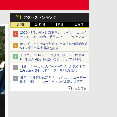
アクセスランキング
1時間
24時間
1週間
1カ月
2026年7月の車名別新車ランキング、「エルグ
ランド」は1883台で乗用車36位、「キックス」
は2591台で27位に
ホンダ、2027年3月期第1四半期決算の営業利益
5307億円で過去最高を記録
トヨタ、「GR86」一部改良 3眼カメラ採用や
MT仕様の5速から4速へのダウンシフト時の操
作性向上など
日産、「キャシュカイe-POWER」が無給油で
1980kmを走行してギネス世界記録に認定
日産、受注好調の新型「キックス」のユーザー
動向に関して、マーケティング本部の寺西章氏
が解説
もっと見る