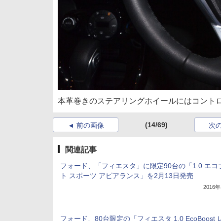
本革巻きのステアリングホイールにはコント
(14/69)
前の画像
次
関連記事
フォード、「フィエスタ」に限定90台の「1.0 エコ
ト スポーツ アピアランス」を2月13日発売
2016
フォード、80台限定の「フィエスタ 1.0 EcoBoost