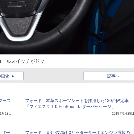
ロールスイッチが並ぶ
の画像
記事へ
ブース
フォード、本革スポーツシートを採用した130台限定車
「フィエスタ 1.0 EcoBoost レザーパッケージ」
年1月19日
2015年8月25
 レザー
フォード、直列3気筒1.0リッターターボエンジン搭載の