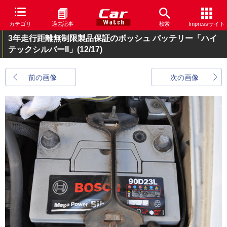
カテゴリ
過去記事
検索
Impressサイト
3年走行距離無制限製品保証のボッシュ バッテリー「ハイ
テックシルバーII」
(12/17)
前の画像
次の画像