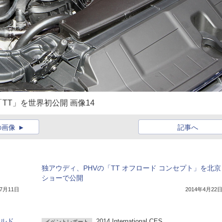
T」を世界初公開 画像14
の画像
記事へ
独アウディ、PHVの「TT オフロード コンセプト」を北京
ショーで公開
年7月11日
2014年4月22
ールド
2014 International CES
イベントレポート