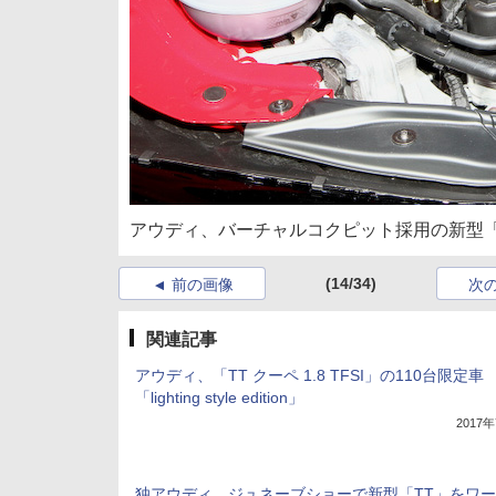
アウディ、バーチャルコクピット採用の新型「T
(14/34)
前の画像
次
関連記事
アウディ、「TT クーペ 1.8 TFSI」の110台限定車
「lighting style edition」
2017
独アウディ、ジュネーブショーで新型「TT」をワ