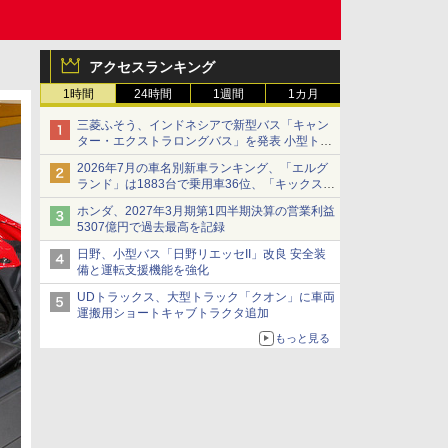
アクセスランキング
1時間
24時間
1週間
1カ月
三菱ふそう、インドネシアで新型バス「キャン
ター・エクストラロングバス」を発表 小型トラ
ックベースの観光・旅客輸送向けバス
2026年7月の車名別新車ランキング、「エルグ
ランド」は1883台で乗用車36位、「キックス」
は2591台で27位に
ホンダ、2027年3月期第1四半期決算の営業利益
5307億円で過去最高を記録
日野、小型バス「日野リエッセII」改良 安全装
備と運転支援機能を強化
UDトラックス、大型トラック「クオン」に車両
運搬用ショートキャブトラクタ追加
もっと見る