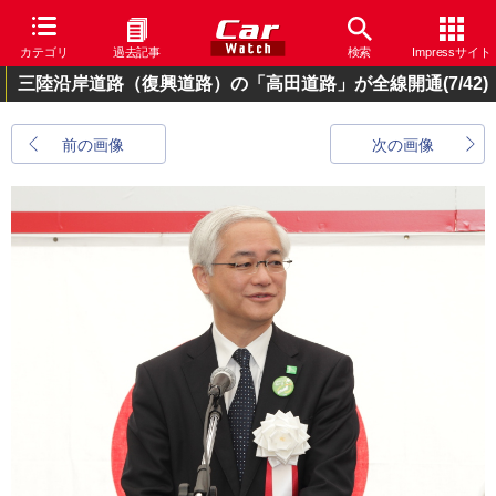
カテゴリ
過去記事
検索
Impressサイト
三陸沿岸道路（復興道路）の「高田道路」が全線開通
(7/42)
前の画像
次の画像