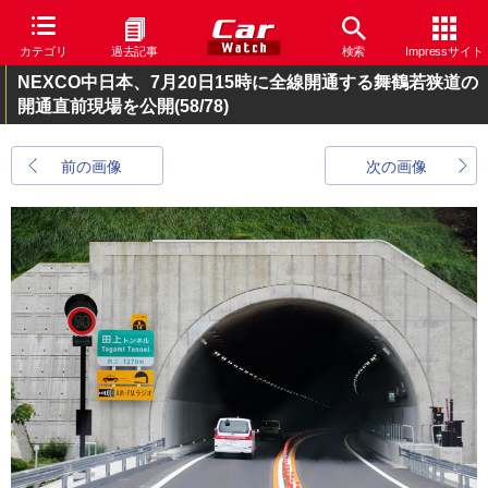
カテゴリ
過去記事
検索
Impressサイト
NEXCO中日本、7月20日15時に全線開通する舞鶴若狭道の
開通直前現場を公開
(58/78)
前の画像
次の画像