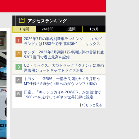
アクセスランキング
1時間
24時間
1週間
1カ月
2026年7月の車名別新車ランキング、「エルグ
ランド」は1883台で乗用車36位、「キックス」
は2591台で27位に
ホンダ、2027年3月期第1四半期決算の営業利益
5307億円で過去最高を記録
UDトラックス、大型トラック「クオン」に車両
運搬用ショートキャブトラクタ追加
トヨタ、「GR86」一部改良 3眼カメラ採用や
MT仕様の5速から4速へのダウンシフト時の操
作性向上など
日産、「キャシュカイe-POWER」が無給油で
1980kmを走行してギネス世界記録に認定
もっと見る