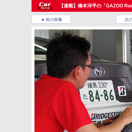
【連載】橋本洋平の「GAZOO Racin
前の画像
次