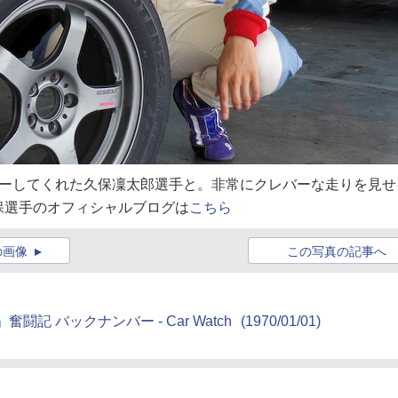
ャーしてくれた久保凜太郎選手と。非常にクレバーな走りを見せ
保選手のオフィシャルブログは
こちら
の画像
この写真の記事へ
e」奮闘記 バックナンバー - Car Watch
(1970/01/01)