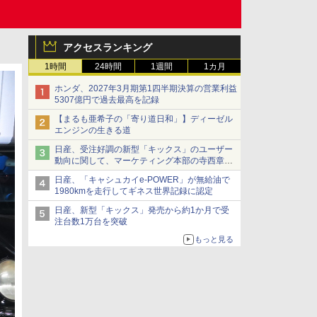
アクセスランキング
1時間
24時間
1週間
1カ月
ホンダ、2027年3月期第1四半期決算の営業利益
5307億円で過去最高を記録
【まるも亜希子の「寄り道日和」】ディーゼル
エンジンの生きる道
日産、受注好調の新型「キックス」のユーザー
動向に関して、マーケティング本部の寺西章氏
が解説
日産、「キャシュカイe-POWER」が無給油で
1980kmを走行してギネス世界記録に認定
日産、新型「キックス」発売から約1か月で受
注台数1万台を突破
もっと見る