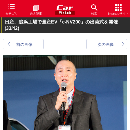
カテゴリ
過去記事
検索
Impressサイト
日産、追浜工場で量産EV「e-NV200」の出荷式を開催
(33/42)
前の画像
次の画像