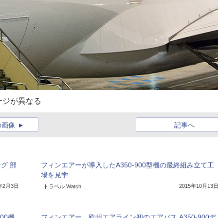
ージが異なる
の画像
記事へ
グ 部
フィンエアーが導入したA350-900型機の最終組み立て工
場を見学
5年2月3日
2015年10月13
トラベル Watch
00機
フィンエアー、欧州エアライン初のエアバス A350-900デ