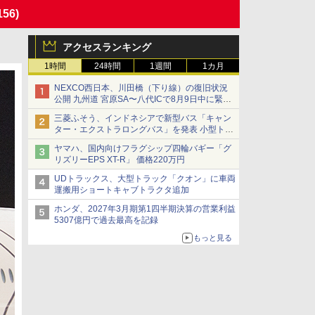
156)
アクセスランキング
1時間
24時間
1週間
1カ月
NEXCO西日本、川田橋（下り線）の復旧状況
公開 九州道 宮原SA〜八代ICで8月9日中に緊急
車両を通行可能に
三菱ふそう、インドネシアで新型バス「キャン
ター・エクストラロングバス」を発表 小型トラ
ックベースの観光・旅客輸送向けバス
ヤマハ、国内向けフラグシップ四輪バギー「グ
リズリーEPS XT-R」 価格220万円
UDトラックス、大型トラック「クオン」に車両
運搬用ショートキャブトラクタ追加
ホンダ、2027年3月期第1四半期決算の営業利益
5307億円で過去最高を記録
もっと見る