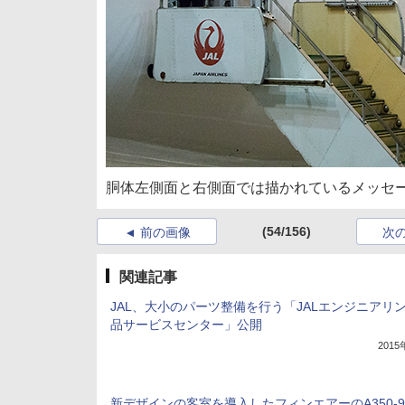
胴体左側面と右側面では描かれているメッセ
(54/156)
前の画像
次
関連記事
JAL、大小のパーツ整備を行う「JALエンジニアリン
品サービスセンター」公開
201
新デザインの客室を導入したフィンエアーのA350-9