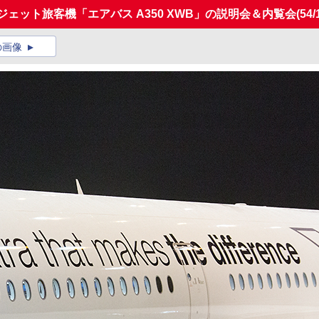
新ジェット旅客機「エアバス A350 XWB」の説明会＆内覧会
(54/
の画像