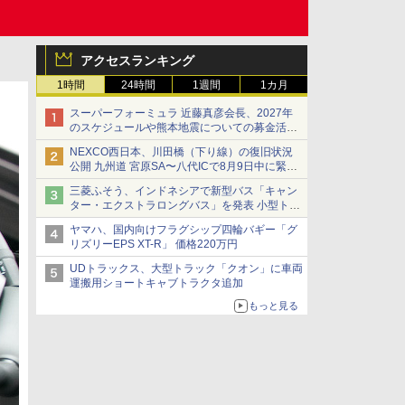
アクセスランキング
1時間
24時間
1週間
1カ月
スーパーフォーミュラ 近藤真彦会長、2027年
のスケジュールや熊本地震についての募金活動
を紹介
NEXCO西日本、川田橋（下り線）の復旧状況
公開 九州道 宮原SA〜八代ICで8月9日中に緊急
車両を通行可能に
三菱ふそう、インドネシアで新型バス「キャン
ター・エクストラロングバス」を発表 小型トラ
ックベースの観光・旅客輸送向けバス
ヤマハ、国内向けフラグシップ四輪バギー「グ
リズリーEPS XT-R」 価格220万円
UDトラックス、大型トラック「クオン」に車両
運搬用ショートキャブトラクタ追加
もっと見る