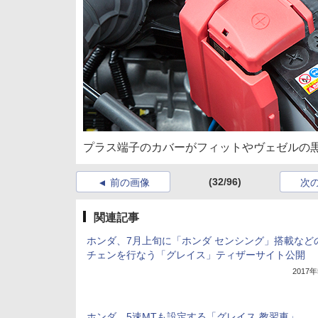
プラス端子のカバーがフィットやヴェゼルの
(32/96)
前の画像
次
関連記事
ホンダ、7月上旬に「ホンダ センシング」搭載など
チェンを行なう「グレイス」ティザーサイト公開
2017
ホンダ、5速MTも設定する「グレイス 教習車」