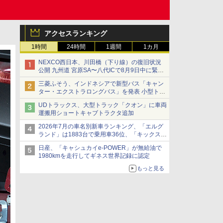
アクセスランキング
1時間
24時間
1週間
1カ月
NEXCO西日本、川田橋（下り線）の復旧状況
公開 九州道 宮原SA〜八代ICで8月9日中に緊急
車両を通行可能に
三菱ふそう、インドネシアで新型バス「キャン
ター・エクストラロングバス」を発表 小型トラ
ックベースの観光・旅客輸送向けバス
UDトラックス、大型トラック「クオン」に車両
運搬用ショートキャブトラクタ追加
2026年7月の車名別新車ランキング、「エルグ
ランド」は1883台で乗用車36位、「キックス」
は2591台で27位に
日産、「キャシュカイe-POWER」が無給油で
1980kmを走行してギネス世界記録に認定
もっと見る