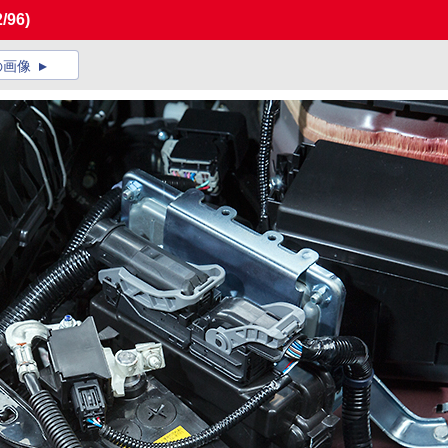
2/96)
の画像