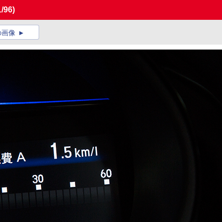
1/96)
の画像