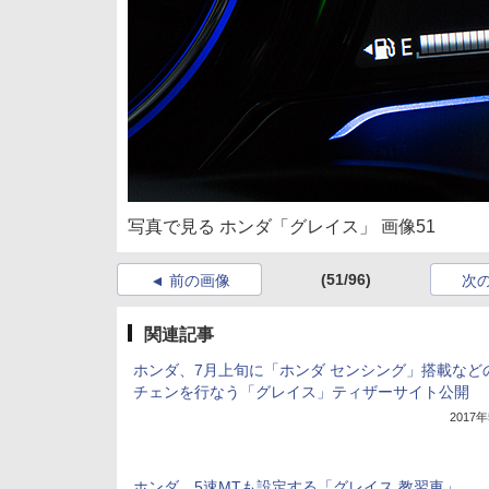
写真で見る ホンダ「グレイス」 画像51
(51/96)
前の画像
次
関連記事
ホンダ、7月上旬に「ホンダ センシング」搭載など
チェンを行なう「グレイス」ティザーサイト公開
2017
ホンダ、5速MTも設定する「グレイス 教習車」