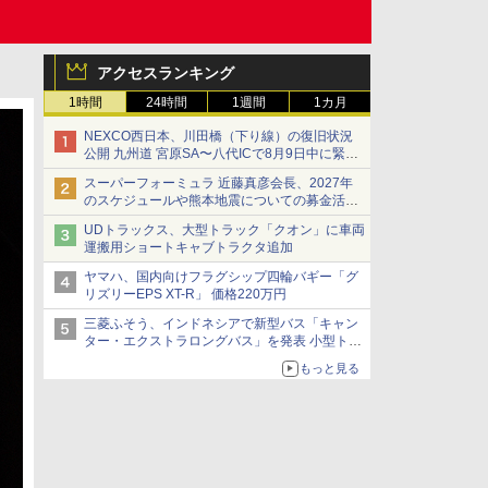
アクセスランキング
1時間
24時間
1週間
1カ月
NEXCO西日本、川田橋（下り線）の復旧状況
公開 九州道 宮原SA〜八代ICで8月9日中に緊急
車両を通行可能に
スーパーフォーミュラ 近藤真彦会長、2027年
のスケジュールや熊本地震についての募金活動
を紹介
UDトラックス、大型トラック「クオン」に車両
運搬用ショートキャブトラクタ追加
ヤマハ、国内向けフラグシップ四輪バギー「グ
リズリーEPS XT-R」 価格220万円
三菱ふそう、インドネシアで新型バス「キャン
ター・エクストラロングバス」を発表 小型トラ
ックベースの観光・旅客輸送向けバス
もっと見る