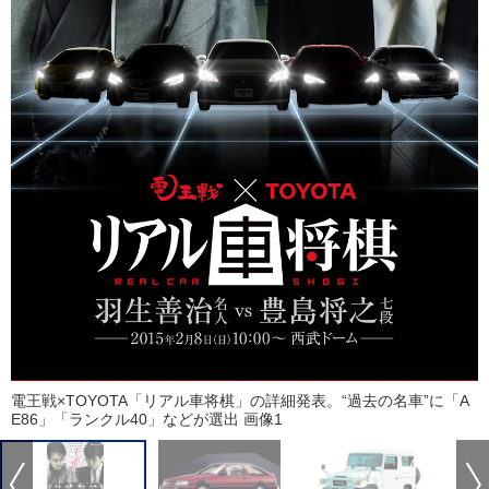
電王戦×TOYOTA「リアル車将棋」の詳細発表。“過去の名車”に「A
E86」「ランクル40」などが選出 画像1