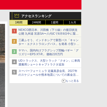
アクセスランキング
1時間
24時間
1週間
1カ月
NEXCO西日本、川田橋（下り線）の復旧状況
公開 九州道 宮原SA〜八代ICで8月9日中に緊急
車両を通行可能に
三菱ふそう、インドネシアで新型バス「キャン
ター・エクストラロングバス」を発表 小型トラ
ックベースの観光・旅客輸送向けバス
ヤマハ、国内向けフラグシップ四輪バギー「グ
リズリーEPS XT-R」 価格220万円
UDトラックス、大型トラック「クオン」に車両
運搬用ショートキャブトラクタ追加
スーパーフォーミュラ 近藤真彦会長、2027年
のスケジュールや熊本地震についての募金活動
を紹介
もっと見る