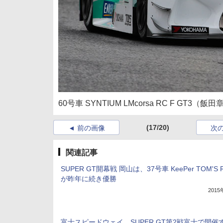
60号車 SYNTIUM LMcorsa RC F GT
(17/20)
前の画像
次
関連記事
SUPER GT開幕戦 岡山は、37号車 KeePer TOM'S R
が昨年に続き優勝
201
富士スピードウェイ、SUPER GT第2戦富士で開催