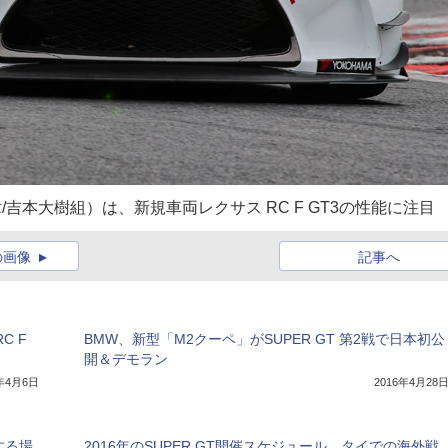
3（飯田章/吉本大樹組）は、新規車両レクサス RC F GT3の性能に注目
の画像
記事へ
C F
BMW、新型「M2クーペ」がSUPER GT 第2戦で日本初公
開＆デモラン
5年4月6日
2016年4月28
する場
2016年のSUPER GT開催スケジュール。タイでの海外戦