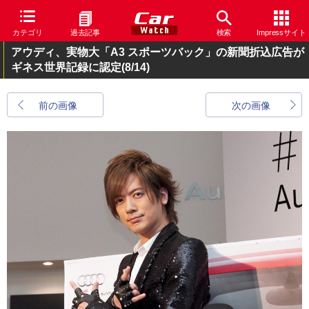
カテゴリ
過去記事
検索
Impressサイト
アウディ、実物大「A3 スポーツバック」の新聞折込広告が
ギネス世界記録に認定
(8/14)
前の画像
次の画像