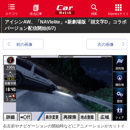
カテゴリ
過去記事
検索
Impressサイト
アイシンAW、「NAVIelite」×新劇場版「頭文字D」コラボ
バージョン配信開始
(6/7)
前の画像
次の画像
右左折やナビゲーションの開始時などにアニメーションがカットイ