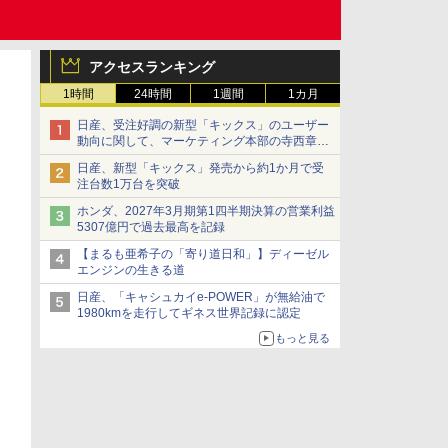
アクセスランキング
1時間
24時間
1週間
1カ月
日産、受注好調の新型「キックス」のユーザー
動向に関して、マーケティング本部の寺西章氏
が解説
日産、新型「キックス」発売から約1か月で受
注台数1万台を突破
ホンダ、2027年3月期第1四半期決算の営業利益
5307億円で過去最高を記録
【まるも亜希子の「寄り道日和」】ディーゼル
エンジンの生きる道
日産、「キャシュカイe-POWER」が無給油で
1980kmを走行してギネス世界記録に認定
もっと見る