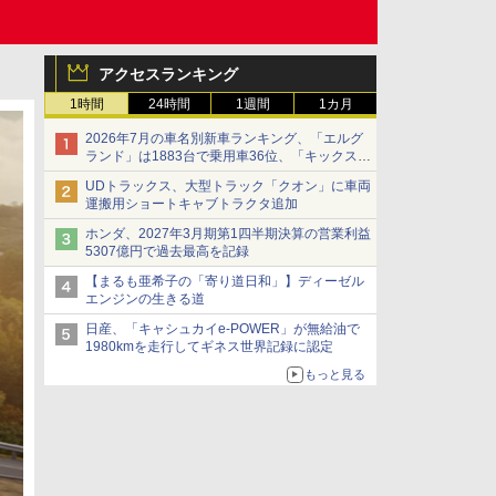
アクセスランキング
1時間
24時間
1週間
1カ月
2026年7月の車名別新車ランキング、「エルグ
ランド」は1883台で乗用車36位、「キックス」
は2591台で27位に
UDトラックス、大型トラック「クオン」に車両
運搬用ショートキャブトラクタ追加
ホンダ、2027年3月期第1四半期決算の営業利益
5307億円で過去最高を記録
【まるも亜希子の「寄り道日和」】ディーゼル
エンジンの生きる道
日産、「キャシュカイe-POWER」が無給油で
1980kmを走行してギネス世界記録に認定
もっと見る