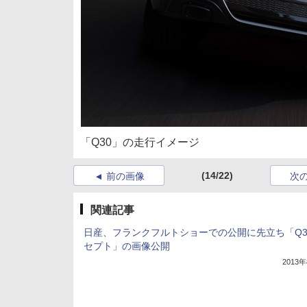
「Q30」の走行イメージ
(14/22)
前の画像
次
関連記事
日産、フランクフルトショーでの公開に先立ち「Q3
セプト」の画像公開
2013