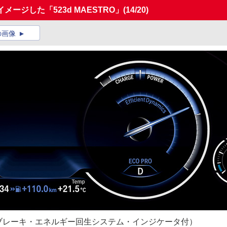
ージした「523d MAESTRO」
(14/20)
の画像
ブレーキ・エネルギー回生システム・インジケータ付）