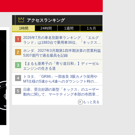
アクセスランキング
1時間
24時間
1週間
1カ月
2026年7月の車名別新車ランキング、「エルグ
ランド」は1883台で乗用車36位、「キックス」
は2591台で27位に
ホンダ、2027年3月期第1四半期決算の営業利益
5307億円で過去最高を記録
【まるも亜希子の「寄り道日和」】ディーゼル
エンジンの生きる道
トヨタ、「GR86」一部改良 3眼カメラ採用や
MT仕様の5速から4速へのダウンシフト時の操
作性向上など
日産、受注好調の新型「キックス」のユーザー
動向に関して、マーケティング本部の寺西章氏
が解説
もっと見る