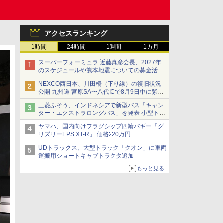
アクセスランキング
1時間
24時間
1週間
1カ月
スーパーフォーミュラ 近藤真彦会長、2027年
のスケジュールや熊本地震についての募金活動
を紹介
NEXCO西日本、川田橋（下り線）の復旧状況
公開 九州道 宮原SA〜八代ICで8月9日中に緊急
車両を通行可能に
三菱ふそう、インドネシアで新型バス「キャン
ター・エクストラロングバス」を発表 小型トラ
ックベースの観光・旅客輸送向けバス
ヤマハ、国内向けフラグシップ四輪バギー「グ
リズリーEPS XT-R」 価格220万円
UDトラックス、大型トラック「クオン」に車両
運搬用ショートキャブトラクタ追加
もっと見る