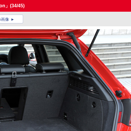
on」
(34/45)
の画像