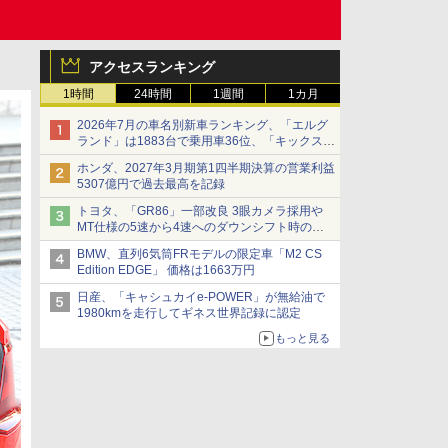
アクセスランキング
1時間
24時間
1週間
1カ月
2026年7月の車名別新車ランキング、「エルグ
ランド」は1883台で乗用車36位、「キックス」
は2591台で27位に
ホンダ、2027年3月期第1四半期決算の営業利益
5307億円で過去最高を記録
トヨタ、「GR86」一部改良 3眼カメラ採用や
MT仕様の5速から4速へのダウンシフト時の操
作性向上など
BMW、直列6気筒FRモデルの限定車「M2 CS
Edition EDGE」 価格は1663万円
日産、「キャシュカイe-POWER」が無給油で
1980kmを走行してギネス世界記録に認定
もっと見る