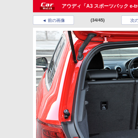
アウディ「A3 スポーツバック e-tr
(34/45)
前の画像
次