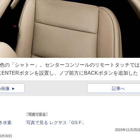
。内装色は新色の「シャトー」。センターコンソールのリモートタッチで
ENTERボタンを設置し、ノブ前方にBACKボタンを追加した
の画像
記事へ
写真で見る
き水素
写真で見る レクサス「GS F」
2015年11月25
10月30日