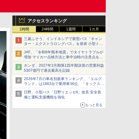
アクセスランキング
1時間
24時間
1週間
1カ月
三菱ふそう、インドネシアで新型バス「キャン
ター・エクストラロングバス」を発表 小型トラ
ックベースの観光・旅客輸送向けバス
JAF、「令和8年熊本地震」でタイヤトラブルが
増加 マイカー点検方法と車中泊時の注意点を呼
びかけ
ホンダ、2027年3月期第1四半期決算の営業利益
5307億円で過去最高を記録
2026年7月の車名別新車ランキング、「エルグ
ランド」は1883台で乗用車36位、「キックス」
は2591台で27位に
日野、小型バス「日野リエッセII」改良 安全装
備と運転支援機能を強化
もっと見る