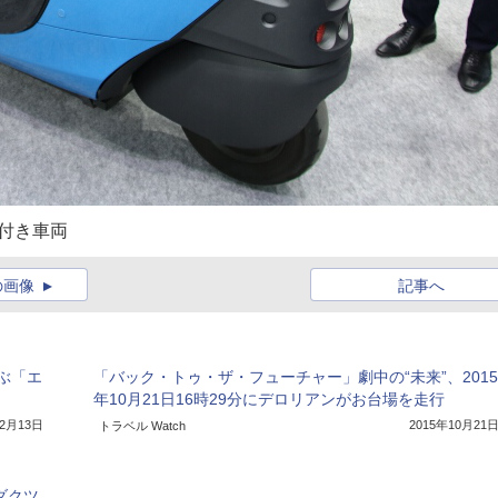
ー付き車両
の画像
記事へ
ぶ「エ
「バック・トゥ・ザ・フューチャー」劇中の“未来”、2015
年10月21日16時29分にデロリアンがお台場を走行
12月13日
2015年10月21
トラベル Watch
ダクツ