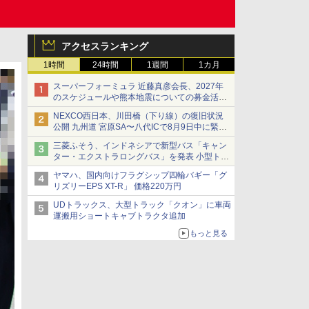
アクセスランキング
1時間
24時間
1週間
1カ月
スーパーフォーミュラ 近藤真彦会長、2027年
のスケジュールや熊本地震についての募金活動
を紹介
NEXCO西日本、川田橋（下り線）の復旧状況
公開 九州道 宮原SA〜八代ICで8月9日中に緊急
車両を通行可能に
三菱ふそう、インドネシアで新型バス「キャン
ター・エクストラロングバス」を発表 小型トラ
ックベースの観光・旅客輸送向けバス
ヤマハ、国内向けフラグシップ四輪バギー「グ
リズリーEPS XT-R」 価格220万円
UDトラックス、大型トラック「クオン」に車両
運搬用ショートキャブトラクタ追加
もっと見る