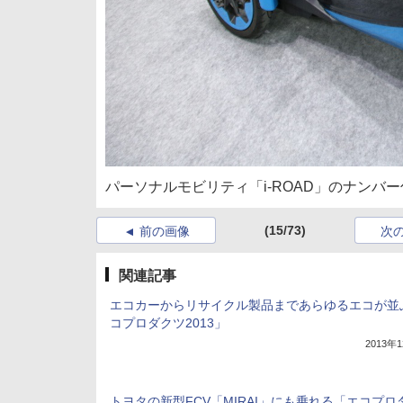
パーソナルモビリティ「i-ROAD」のナンバ
(15/73)
前の画像
次
関連記事
エコカーからリサイクル製品まであらゆるエコが並
コプロダクツ2013」
2013年
トヨタの新型FCV「MIRAI」にも乗れる「エコプロ