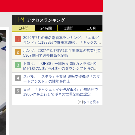
アクセスランキング
1時間
24時間
1週間
1カ月
2026年7月の車名別新車ランキング、「エルグ
ランド」は1883台で乗用車36位、「キックス」
は2591台で27位に
ホンダ、2027年3月期第1四半期決算の営業利益
5307億円で過去最高を記録
トヨタ、「GR86」一部改良 3眼カメラ採用や
MT仕様の5速から4速へのダウンシフト時の操
作性向上など
スバル、「ステラ」を改良 運転支援機能「スマ
ートアシスト」の性能を向上
日産、「キャシュカイe-POWER」が無給油で
1980kmを走行してギネス世界記録に認定
もっと見る