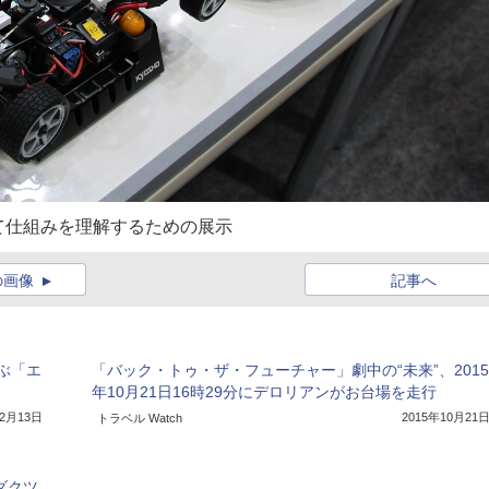
て仕組みを理解するための展示
の画像
記事へ
ぶ「エ
「バック・トゥ・ザ・フューチャー」劇中の“未来”、2015
年10月21日16時29分にデロリアンがお台場を走行
12月13日
2015年10月21
トラベル Watch
ダクツ