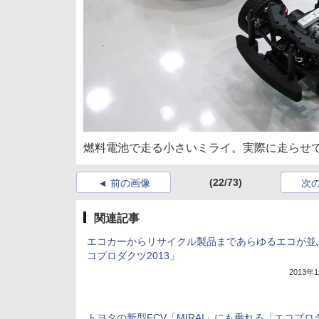
燃料電池で走る小さいミライ。実際に走らせ
(22/73)
前の画像
次
関連記事
エコカーからリサイクル製品まであらゆるエコが並
コプロダクツ2013」
2013年
トヨタの新型FCV「MIRAI」にも乗れる「エコプロ