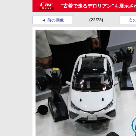
“古着で走るデロリアン”も展示さ
(22/73)
前の画像
次