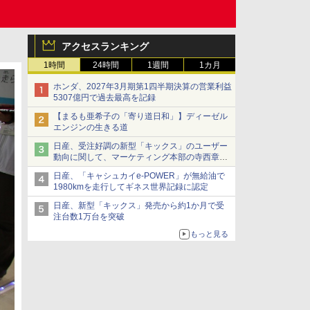
アクセスランキング
1時間
24時間
1週間
1カ月
ホンダ、2027年3月期第1四半期決算の営業利益
5307億円で過去最高を記録
【まるも亜希子の「寄り道日和」】ディーゼル
エンジンの生きる道
日産、受注好調の新型「キックス」のユーザー
動向に関して、マーケティング本部の寺西章氏
が解説
日産、「キャシュカイe-POWER」が無給油で
1980kmを走行してギネス世界記録に認定
日産、新型「キックス」発売から約1か月で受
注台数1万台を突破
もっと見る