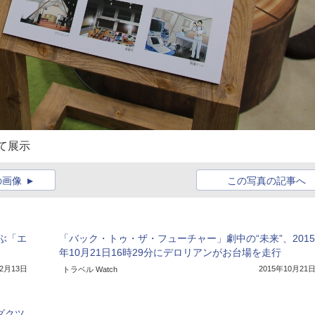
して展示
の画像
この写真の記事へ
ぶ「エ
「バック・トゥ・ザ・フューチャー」劇中の“未来”、2015
年10月21日16時29分にデロリアンがお台場を走行
12月13日
2015年10月21
トラベル Watch
ダクツ