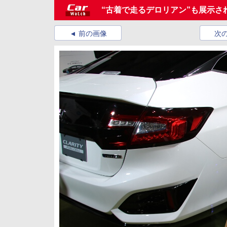
“古着で走るデロリアン”も展示さ
前の画像
次