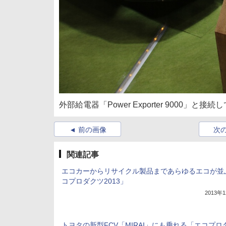
外部給電器「Power Exporter 9000」と接続
前の画像
次
関連記事
エコカーからリサイクル製品まであらゆるエコが並
コプロダクツ2013」
2013年
トヨタの新型FCV「MIRAI」にも乗れる「エコプロ