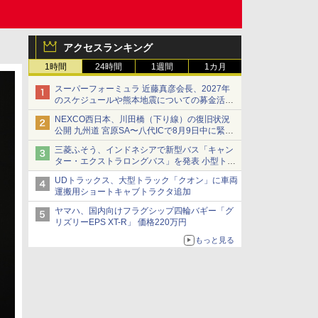
アクセスランキング
1時間
24時間
1週間
1カ月
スーパーフォーミュラ 近藤真彦会長、2027年
のスケジュールや熊本地震についての募金活動
を紹介
NEXCO西日本、川田橋（下り線）の復旧状況
公開 九州道 宮原SA〜八代ICで8月9日中に緊急
車両を通行可能に
三菱ふそう、インドネシアで新型バス「キャン
ター・エクストラロングバス」を発表 小型トラ
ックベースの観光・旅客輸送向けバス
UDトラックス、大型トラック「クオン」に車両
運搬用ショートキャブトラクタ追加
ヤマハ、国内向けフラグシップ四輪バギー「グ
リズリーEPS XT-R」 価格220万円
もっと見る