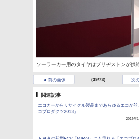
ソーラーカー用のタイヤはブリヂストンが供
(39/73)
前の画像
次
関連記事
エコカーからリサイクル製品まであらゆるエコが並
コプロダクツ2013」
2013年
トヨタの新型FCV「MIRAI」にも乗れる「エコプロ