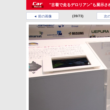
“古着で走るデロリアン”も展示さ
(39/73)
前の画像
次