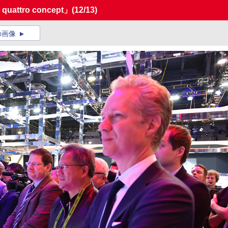
uattro concept」
(12/13)
の画像