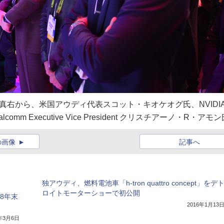
右から、米国アウディ代表スコット・キオケオグ氏、NVIDI
 Executive Vice President クリスチアーノ・R・アモン
の画像
記事へ
独アウディ、燃料電池車「h-tron quattro concept」をデ
ロイトモーターショーで初公開
8年末
2016年1月13
8年3月6日