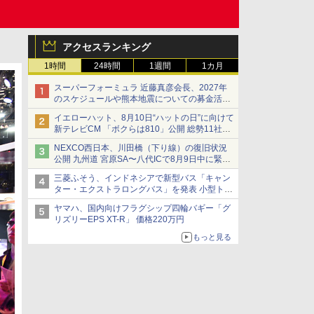
アクセスランキング
1時間
24時間
1週間
1カ月
スーパーフォーミュラ 近藤真彦会長、2027年
のスケジュールや熊本地震についての募金活動
を紹介
イエローハット、8月10日“ハットの日”に向けて
新テレビCM 「ボクらは810」公開 総勢11社
107名が参画
NEXCO西日本、川田橋（下り線）の復旧状況
公開 九州道 宮原SA〜八代ICで8月9日中に緊急
車両を通行可能に
三菱ふそう、インドネシアで新型バス「キャン
ター・エクストラロングバス」を発表 小型トラ
ックベースの観光・旅客輸送向けバス
ヤマハ、国内向けフラグシップ四輪バギー「グ
リズリーEPS XT-R」 価格220万円
もっと見る