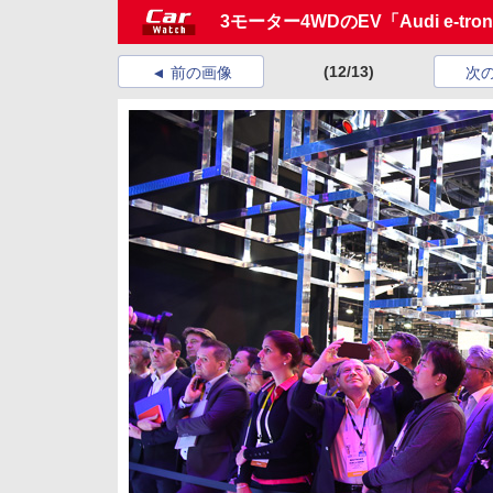
3モーター4WDのEV「Audi e-tron q
(12/13)
前の画像
次