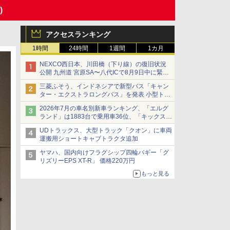
)
アクセスランキング
1時間
24時間
1週間
1カ月
NEXCO西日本、川田橋（下り線）の復旧状況
公開 九州道 宮原SA〜八代ICで8月9日中に緊急
車両を通行可能に
三菱ふそう、インドネシアで新型バス「キャン
ター・エクストラロングバス」を発表 小型トラ
ックベースの観光・旅客輸送向けバス
2026年7月の車名別新車ランキング、「エルグ
ランド」は1883台で乗用車36位、「キックス」
は2591台で27位に
UDトラックス、大型トラック「クオン」に車両
運搬用ショートキャブトラクタ追加
ヤマハ、国内向けフラグシップ四輪バギー「グ
リズリーEPS XT-R」 価格220万円
もっと見る