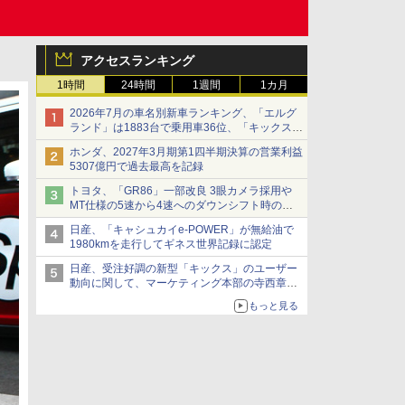
アクセスランキング
1時間
24時間
1週間
1カ月
2026年7月の車名別新車ランキング、「エルグ
ランド」は1883台で乗用車36位、「キックス」
は2591台で27位に
ホンダ、2027年3月期第1四半期決算の営業利益
5307億円で過去最高を記録
トヨタ、「GR86」一部改良 3眼カメラ採用や
MT仕様の5速から4速へのダウンシフト時の操
作性向上など
日産、「キャシュカイe-POWER」が無給油で
1980kmを走行してギネス世界記録に認定
日産、受注好調の新型「キックス」のユーザー
動向に関して、マーケティング本部の寺西章氏
が解説
もっと見る