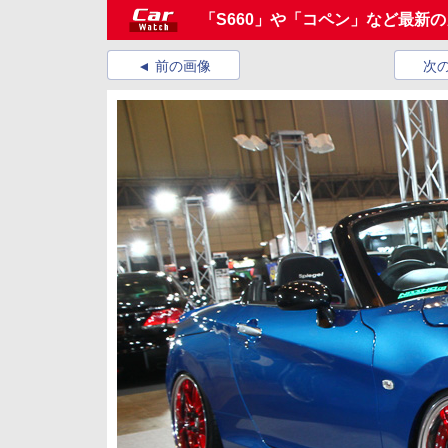
「S660」や「コペン」など最新
前の画像
次