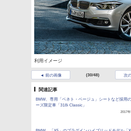
利用イメージ
(30/48)
前の画像
次
関連記事
BMW、専用「ベネト・ベージュ」シートなど採用の
ーズ限定車「318i Classic」
2017
BMW、「X5」のプラグインハイブリッドモデル「X