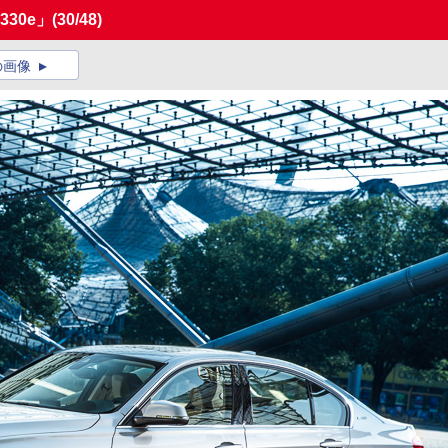
30e」
(30/48)
の画像