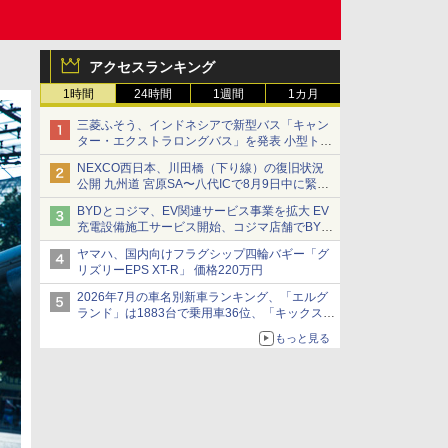
アクセスランキング
1時間
24時間
1週間
1カ月
三菱ふそう、インドネシアで新型バス「キャン
ター・エクストラロングバス」を発表 小型トラ
ックベースの観光・旅客輸送向けバス
NEXCO西日本、川田橋（下り線）の復旧状況
公開 九州道 宮原SA〜八代ICで8月9日中に緊急
車両を通行可能に
BYDとコジマ、EV関連サービス事業を拡大 EV
充電設備施工サービス開始、コジマ店舗でBYD
車の展示・試乗イベントを強化
ヤマハ、国内向けフラグシップ四輪バギー「グ
リズリーEPS XT-R」 価格220万円
2026年7月の車名別新車ランキング、「エルグ
ランド」は1883台で乗用車36位、「キックス」
は2591台で27位に
もっと見る