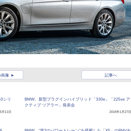
の画像
記事へ
3シリ
BMW、新型プラグインハイブリッド「330e」「225xe ア
クティブ ツアラー」発表会
年5月11日
2016年1月27
5
BMW、“第3のパワートレーン”を搭載した「X5」のPHVモ