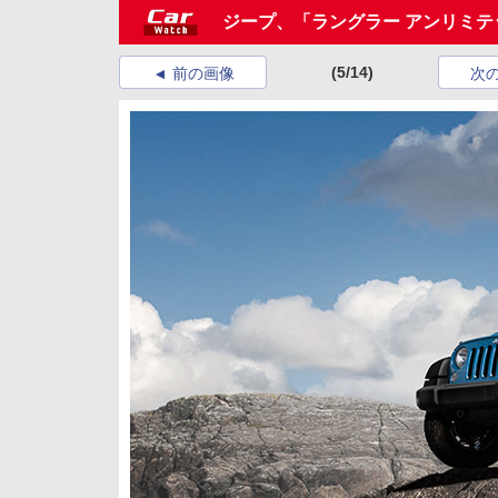
ジープ、「ラングラー アンリミテ
(5/14)
前の画像
次