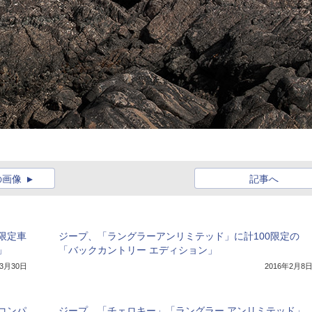
の画像
記事へ
限定車
ジープ、「ラングラーアンリミテッド」に計100限定の
」
「バックカントリー エディション」
年3月30日
2016年2月8
コンパ
ジープ、「チェロキー」「ラングラー アンリミテッド」