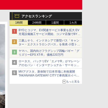
アクセスランキング
1時間
24時間
1週間
1カ月
BYDとコジマ、EV関連サービス事業を拡大 EV
充電設備施工サービス開始、コジマ店舗でBYD
車の展示・試乗イベントを強化
三菱ふそう、インドネシアで新型バス「キャン
ター・エクストラロングバス」を発表 小型トラ
ックベースの観光・旅客輸送向けバス
ヤマハ、国内向けフラグシップ四輪バギー「グ
リズリーEPS XT-R」 価格220万円
ロータス、バッテリEV「エメヤR」がマレーシ
アのセパン・インターナショナル・サーキット
のBEV最速タイムを樹立
MVアグスタ、新体制で日本市場に本格展開
TAKANAWA GATEWAY CITYで車両展示イベン
ト開催
もっと見る