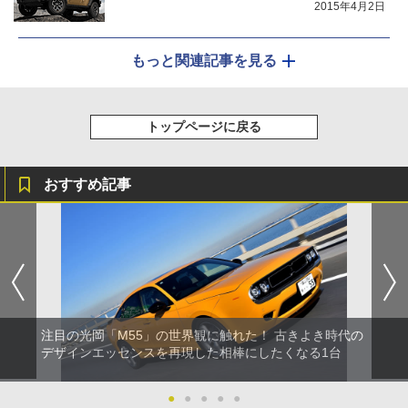
2015年4月2日
もっと関連記事を見る
トップページに戻る
おすすめ記事
注目の光岡「M55」の世界観に触れた！ 古きよき時代の
デザインエッセンスを再現した相棒にしたくなる1台
●
●
●
●
●