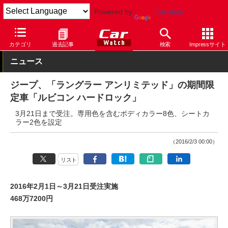
Powered by
Translate
Car Watch
自動車
クライスラー
乗用車
カテゴリ
過去記事
検索
Impressサイト
ニュース
ジープ、「ラングラー アンリミテッド」の期間限
定車「ルビコン ハードロック」
3月21日まで受注。専用色を含むボディカラー8色、シートカ
ラー2色を設定
（2016/2/3 00:00）
リスト
2016年2月1日～3月21日受注実施
468万7200円