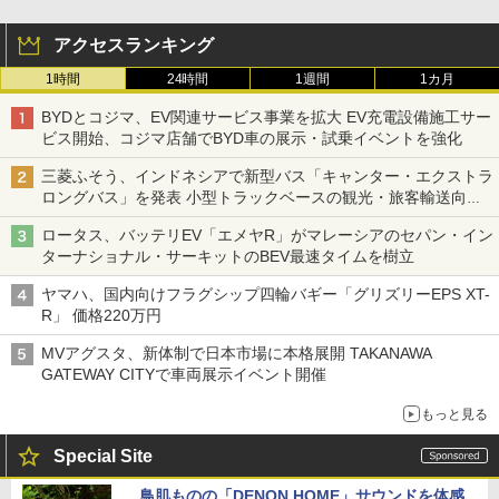
アクセスランキング
1時間
24時間
1週間
1カ月
BYDとコジマ、EV関連サービス事業を拡大 EV充電設備施工サー
ビス開始、コジマ店舗でBYD車の展示・試乗イベントを強化
三菱ふそう、インドネシアで新型バス「キャンター・エクストラ
ロングバス」を発表 小型トラックベースの観光・旅客輸送向け
バス
ロータス、バッテリEV「エメヤR」がマレーシアのセパン・イン
ターナショナル・サーキットのBEV最速タイムを樹立
ヤマハ、国内向けフラグシップ四輪バギー「グリズリーEPS XT-
R」 価格220万円
MVアグスタ、新体制で日本市場に本格展開 TAKANAWA
GATEWAY CITYで車両展示イベント開催
もっと見る
Special Site
鳥肌ものの「DENON HOME」サウンドを体感