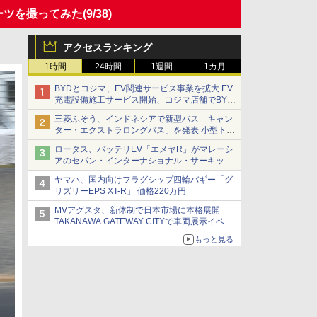
スポーツを撮ってみた
(9/38)
アクセスランキング
1時間
24時間
1週間
1カ月
BYDとコジマ、EV関連サービス事業を拡大 EV
充電設備施工サービス開始、コジマ店舗でBYD
車の展示・試乗イベントを強化
三菱ふそう、インドネシアで新型バス「キャン
ター・エクストラロングバス」を発表 小型トラ
ックベースの観光・旅客輸送向けバス
ロータス、バッテリEV「エメヤR」がマレーシ
アのセパン・インターナショナル・サーキット
のBEV最速タイムを樹立
ヤマハ、国内向けフラグシップ四輪バギー「グ
リズリーEPS XT-R」 価格220万円
MVアグスタ、新体制で日本市場に本格展開
TAKANAWA GATEWAY CITYで車両展示イベン
ト開催
もっと見る