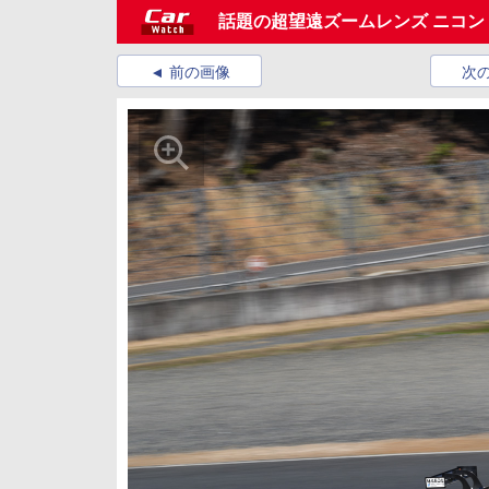
話題の超望遠ズームレンズ ニコン「AF-
前の画像
次