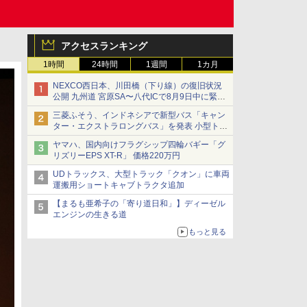
アクセスランキング
1時間
24時間
1週間
1カ月
NEXCO西日本、川田橋（下り線）の復旧状況
公開 九州道 宮原SA〜八代ICで8月9日中に緊急
車両を通行可能に
三菱ふそう、インドネシアで新型バス「キャン
ター・エクストラロングバス」を発表 小型トラ
ックベースの観光・旅客輸送向けバス
ヤマハ、国内向けフラグシップ四輪バギー「グ
リズリーEPS XT-R」 価格220万円
UDトラックス、大型トラック「クオン」に車両
運搬用ショートキャブトラクタ追加
【まるも亜希子の「寄り道日和」】ディーゼル
エンジンの生きる道
もっと見る