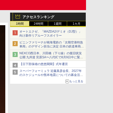
アクセスランキング
1時間
24時間
1週間
1カ月
オートエクゼ、「MAZDA2/デミオ（DJ型）」
向け新作リアルーフスポイラー
ピニンファリーナが南海電鉄の「次期空港特急
車両」のデザイン担当に決定 日本の鉄道車両デ
ザインは初
NEXCO西日本、川田橋（下り線）の復旧状況
公開 九州道 宮原SA〜八代ICで8月9日中に緊急
車両を通行可能に
【日下部保雄の悠悠閑閑】式年遷宮
スーパーフォーミュラ 近藤真彦会長、2027年
のスケジュールや熊本地震についての募金活動
を紹介
もっと見る