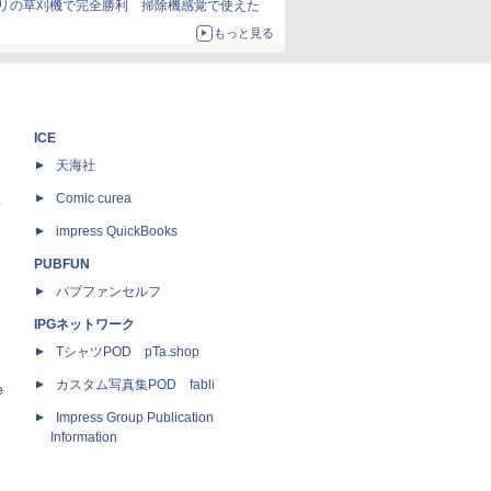
リの草刈機で完全勝利 掃除機感覚で使えた
もっと見る
ICE
天海社
ス
Comic curea
impress QuickBooks
PUBFUN
パブファンセルフ
IPGネットワーク
TシャツPOD pTa.shop
カスタム写真集POD fabli
e
Impress Group Publication
Information