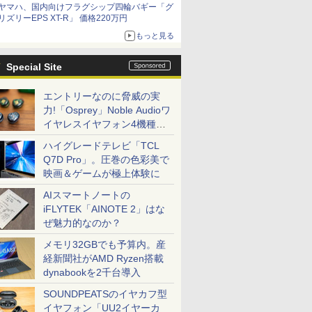
ヤマハ、国内向けフラグシップ四輪バギー「グ
リズリーEPS XT-R」 価格220万円
もっと見る
Special Site
エントリーなのに脅威の実
力!「Osprey」Noble Audioワ
イヤレスイヤフォン4機種を
一気に聴く
ハイグレードテレビ「TCL
Q7D Pro」。圧巻の色彩美で
映画＆ゲームが極上体験に
AIスマートノートの
iFLYTEK「AINOTE 2」はな
ぜ魅力的なのか？
メモリ32GBでも予算内。産
経新聞社がAMD Ryzen搭載
dynabookを2千台導入
SOUNDPEATSのイヤカフ型
イヤフォン「UU2イヤーカ