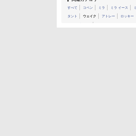
すべて
コペン
ミラ
ミラ イース
タント
ウェイク
アトレー
ロッキー
コンセプトカー
その他