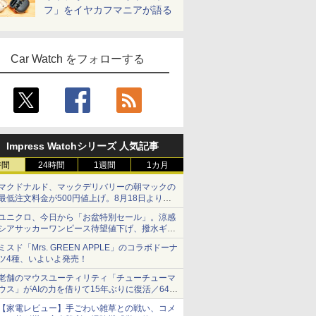
フ」をイヤカフマニアが語る
Car Watch をフォローする
Impress Watchシリーズ 人気記事
時間
24時間
1週間
1カ月
マクドナルド、マックデリバリーの朝マックの
最低注文料金が500円値上げ。8月18日より
1,500円から受付
ユニクロ、今日から「お盆特別セール」。涼感
シアサッカーワンピース待望値下げ、撥水ギア
ショーツは1990円に
ミスド「Mrs. GREEN APPLE」のコラボドーナ
ツ4種、いよいよ発売！
老舗のマウスユーティリティ「チューチューマ
ウス」がAIの力を借りて15年ぶりに復活／64bit
化、Windows 10/11、「Chrome」も走り回
【家電レビュー】手ごわい雑草との戦い、コメ
る。復活記念で2026年末まで500円