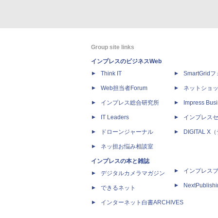
Group site links
インプレスのビジネスWeb
Think IT
SmartGri
Web担当者Forum
ネットショ
インプレス総合研究所
Impress Busi
IT Leaders
インプレス
ドローンジャーナル
DIGITAL
ネッ担お悩み相談室
インプレスの本と雑誌
インプレス
デジタルカメラマガジン
NextPublish
できるネット
インターネット白書ARCHIVES