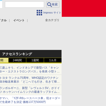
Impress サイト
全カテゴリ
イクル
イベント
アクセスランキング
時間
24時間
1週間
1カ月
三菱ふそう、インドネシアで新型バス「キャン
ター・エクストラロングバス」を発表 小型トラ
ックベースの観光・旅客輸送向けバス
トヨタ ランクル75周年、WHO認定のワクチン
保冷輸送車展示 「どこへでも行き、生きて帰っ
てこられる」ランドクルーザーで命をつなぐ
ランボルギーニ、新型「レヴェルトSV」がドイ
ツ ホッケンハイムリンクの最速ラップタイムを
記録
ヤマハ、「YZF-R6レースベース車」現オーダー
で生産終了を決定 価格137万5000円