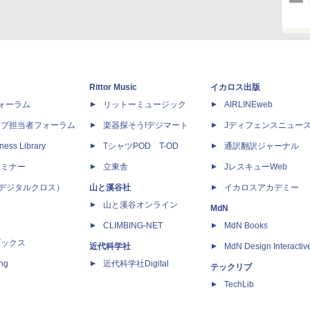
Rittor Music
イカロス出版
dフォーラム
リットーミュージック
AIRLINEweb
ップ担当者フォーラム
楽器探そう!デジマート
Jディフェンスニュー
ness Library
TシャツPOD T-OD
通訳翻訳ジャーナル
セミナー
立東舎
JレスキューWeb
 X（デジタルクロス）
山と溪谷社
イカロスアカデミー
山と溪谷オンライン
MdN
CLIMBING-NET
MdN Books
ブックス
近代科学社
MdN Design Interactiv
ing
近代科学社Digital
テックリブ
TechLib