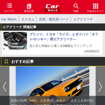
カテゴリ
過去記事
検索
Impressサイト
Car Watch
カスタム
排気・吸気系パーツ
エアクリーナ
エアクリーナ 関連記事
ブリッツ、トヨタ「ライズ」とダイハツ「タフ
ト/ロッキー」用エアクリーナ―
見た目と性能から選べる5種類をラインアップ
(2020/6/22)
おすすめ記事
注目の光岡「M55」の世界観に触れた！ 古きよき時代の