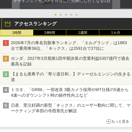
デザインエッセンスを再現した相棒にしたくなる1台
●
●
●
●
●
アクセスランキング
1時間
24時間
1週間
1カ月
2026年7月の車名別新車ランキング、「エルグランド」は1883
台で乗用車36位、「キックス」は2591台で27位に
ホンダ、2027年3月期第1四半期決算の営業利益5307億円で過去
最高を記録
【まるも亜希子の「寄り道日和」】ディーゼルエンジンの生きる
道
トヨタ、「GR86」一部改良 3眼カメラ採用やMT仕様の5速から
4速へのダウンシフト時の操作性向上など
日産、受注好調の新型「キックス」のユーザー動向に関して、マ
ーケティング本部の寺西章氏が解説
もっと見る