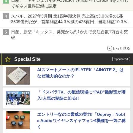
日産、「キャシュカイe-POWER」が無給油で1980kmを走行し
てギネス世界記録に認定
スバル、2027年3月期 第1四半期決算 売上高は3.0％増の1兆
2509億円だが、営業利益44.3％減の426億円、当期利益10.3％減
の492億円で増収減益
日産、新型「キックス」発売から約1か月で受注台数1万台を突
破
もっと見る
Special Site
AIスマートノートのiFLYTEK「AINOTE 2」は
なぜ魅力的なのか？
「ドスパラTV」の配信現場に“PAD”撮影班が潜
入!人気の秘訣に迫る!!
エントリーなのに脅威の実力!「Osprey」Nobl
e Audioワイヤレスイヤフォン4機種を一気に聴
く