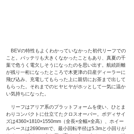
BEVの特性もよくわかっていなかった初代リーフでの
こと。バッテリも大きくなかったこともあり、真夏の千
葉で危うく電欠しそうになったのを思い出す。航続距離
が残り一桁になったところで木更津の日産ディーラーに
飛び込み、充電してもらった上に親切にお茶まで出して
もらった。それまでのヒヤヒヤがホッとして一気に温か
い気持ちになった。
リーフはアリア系のプラットフォームを使い、ひとま
わりコンパクトに仕立てたクロスオーバー。ボディサイ
ズは4360×1810×1550mm（全長×全幅×全高）、ホイー
ルベースは2690mmで、最小回転半径は5.3mと小回りが