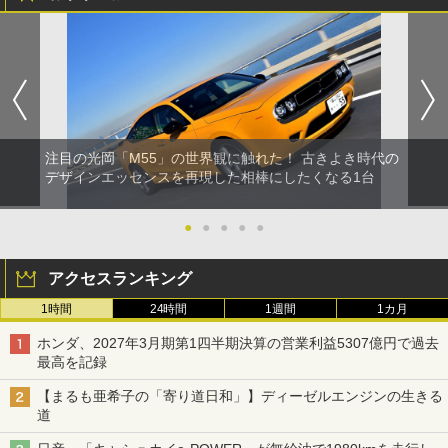
注目の光岡「M55」の世界観に触れた！ 古きよき時代の
デザインエッセンスを再現した相棒にしたくなる1台
●
●
●
●
●
アクセスランキング
1時間
24時間
1週間
1カ月
ホンダ、2027年3月期第1四半期決算の営業利益5307億円で過去
最高を記録
【まるも亜希子の「寄り道日和」】ディーゼルエンジンの生きる
道