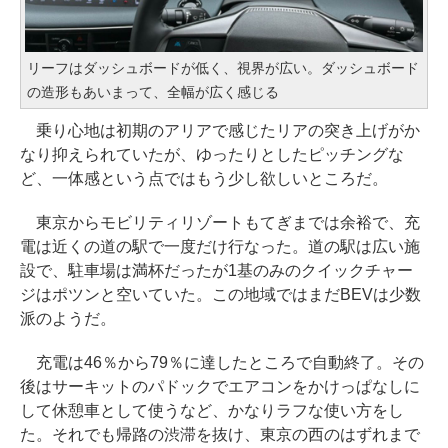
リーフはダッシュボードが低く、視界が広い。ダッシュボード
の造形もあいまって、全幅が広く感じる
乗り心地は初期のアリアで感じたリアの突き上げがか
なり抑えられていたが、ゆったりとしたピッチングな
ど、一体感という点ではもう少し欲しいところだ。
東京からモビリティリゾートもてぎまでは余裕で、充
電は近くの道の駅で一度だけ行なった。道の駅は広い施
設で、駐車場は満杯だったが1基のみのクイックチャー
ジはポツンと空いていた。この地域ではまだBEVは少数
派のようだ。
充電は46％から79％に達したところで自動終了。その
後はサーキットのパドックでエアコンをかけっぱなしに
して休憩車として使うなど、かなりラフな使い方をし
た。それでも帰路の渋滞を抜け、東京の西のはずれまで