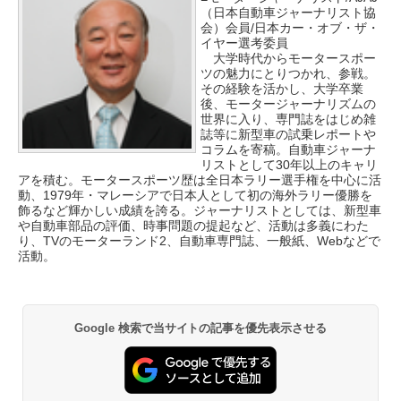
（日本自動車ジャーナリスト協
会）会員/日本カー・オブ・ザ・
イヤー選考委員
大学時代からモータースポー
ツの魅力にとりつかれ、参戦。
その経験を活かし、大学卒業
後、モータージャーナリズムの
世界に入り、専門誌をはじめ雑
誌等に新型車の試乗レポートや
コラムを寄稿。自動車ジャーナ
リストとして30年以上のキャリ
アを積む。モータースポーツ歴は全日本ラリー選手権を中心に活
動、1979年・マレーシアで日本人として初の海外ラリー優勝を
飾るなど輝かしい成績を誇る。ジャーナリストとしては、新型車
や自動車部品の評価、時事問題の提起など、活動は多義にわた
り、TVのモーターランド2、自動車専門誌、一般紙、Webなどで
活動。
Google 検索で当サイトの記事を優先表示させる