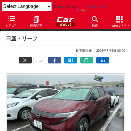
Powered by
Translate
日下部保雄の悠悠閑閑
カテゴリ
過去記事
検索
Impressサイト
日産・リーフ
日下部保雄
2026年7月6日 00:00
リスト