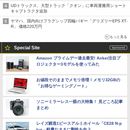
バス
UDトラックス、大型トラック「クオン」に車両運搬用ショート
キャブトラクタ追加
ヤマハ、国内向けフラグシップ四輪バギー「グリズリーEPS XT-
R」 価格220万円
もっと見る
Special Site
Amazon プライムデー過去最安! Anker注目プ
ロジェクター3モデルを使ってみた
お値段そのままでメモリ倍増！メモリ32GBの
「お得なゲーミングノート」
ソニーミラーレス一眼の大特集！ 見どころ記事
まとめ
レイズ鍛造1ピースアルミホイール「CE28 N-p
lus」軽量なままに剛性を向上