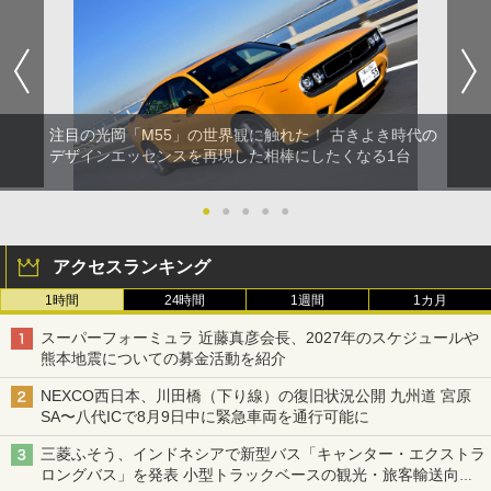
注目の光岡「M55」の世界観に触れた！ 古きよき時代の
デザインエッセンスを再現した相棒にしたくなる1台
●
●
●
●
●
アクセスランキング
1時間
24時間
1週間
1カ月
スーパーフォーミュラ 近藤真彦会長、2027年のスケジュールや
熊本地震についての募金活動を紹介
NEXCO西日本、川田橋（下り線）の復旧状況公開 九州道 宮原
SA〜八代ICで8月9日中に緊急車両を通行可能に
三菱ふそう、インドネシアで新型バス「キャンター・エクストラ
ロングバス」を発表 小型トラックベースの観光・旅客輸送向け