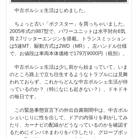
中古ポルシェ生活はじめました。
ちょっと古い「ボクスター」を買っちゃいました。
2005年式の987型で、パワーユニットは水平対向6気
筒 2.7リッターエンジンを搭載。トランスミッション
は5速MT、駆動方式は2WD（MR）。左ハンドル仕様
で、お値段は車両本体価格で179万9000円（税別）。
中古ポルシェ生活は少し前から始まっていて、いま
のところ路上で立ち往生するようなトラブルには見舞
われておらず、これからどんな中古ポルシェ生活が待
っているのか？（特になにも起きない？）、ドキドキ
の毎日です。
この緊急事態宣言下の外出自粛期間中は、中古ポル
シェいじりに性を出して、ドアの内張りを剥がしてみ
たり、カーナビの配線がどうなっているのかを確認す
るためにインパネまわりをバラしたり、グローブボッ