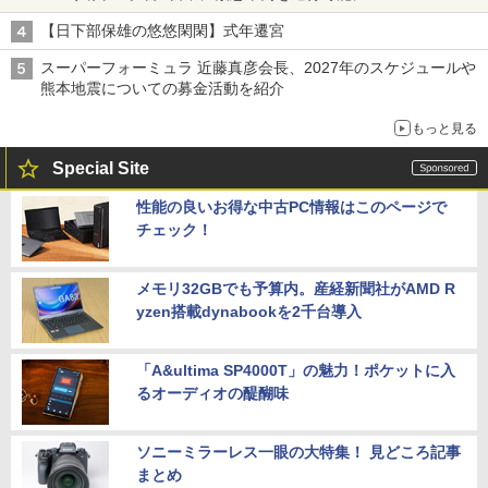
【日下部保雄の悠悠閑閑】式年遷宮
スーパーフォーミュラ 近藤真彦会長、2027年のスケジュールや
熊本地震についての募金活動を紹介
もっと見る
Special Site
性能の良いお得な中古PC情報はこのページで
チェック！
メモリ32GBでも予算内。産経新聞社がAMD R
yzen搭載dynabookを2千台導入
「A&ultima SP4000T」の魅力！ポケットに入
るオーディオの醍醐味
ソニーミラーレス一眼の大特集！ 見どころ記事
まとめ