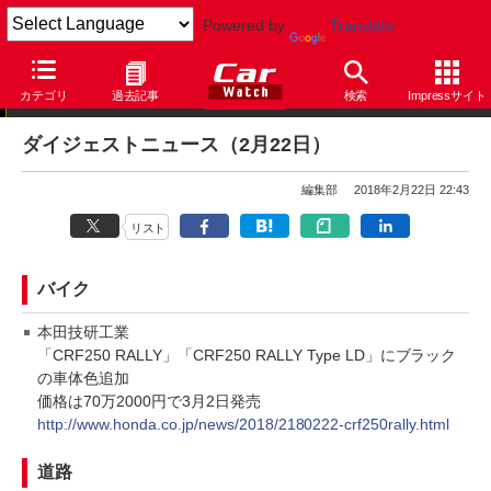
Powered by
Translate
ダイジェストニュース
カテゴリ
過去記事
検索
Impressサイト
ダイジェストニュース（2月22日）
編集部
2018年2月22日 22:43
リスト
バイク
本田技研工業
「CRF250 RALLY
」「CRF250 RALLY Type LD
」にブラック
の車体色追加
価格は70万2000円で3月2日発売
http://www.honda.co.jp/news/2018/2180222-crf250rally.html
道路