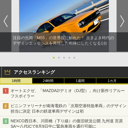
注目の光岡「M55」の世界観に触れた！ 古きよき時代の
デザインエッセンスを再現した相棒にしたくなる1台
●
●
●
●
●
アクセスランキング
1時間
24時間
1週間
1カ月
オートエクゼ、「MAZDA2/デミオ（DJ型）」向け新作リアルー
フスポイラー
ピニンファリーナが南海電鉄の「次期空港特急車両」のデザイン
担当に決定 日本の鉄道車両デザインは初
NEXCO西日本、川田橋（下り線）の復旧状況公開 九州道 宮原
SA〜八代ICで8月9日中に緊急車両を通行可能に