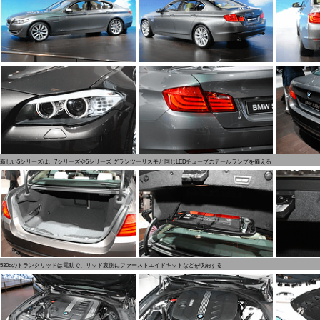
新しい5シリーズは、7シリーズや5シリーズ グランツーリスモと同じLEDチューブのテールランプを備える
530dのトランクリッドは電動で、リッド裏側にファーストエイドキットなどを収納する