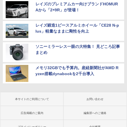
レイズのプレミアムカー向けブランドHOMUR
Aから「2×9R」が登場！
レイズ鍛造1ピースアルミホイール「CE28 N-p
lus」軽量なままに剛性を向上
ソニーミラーレス一眼の大特集！ 見どころ記事
まとめ
メモリ32GBでも予算内。産経新聞社がAMD R
yzen搭載dynabookを2千台導入
本サイトのご利用について
お問い合わせ
広告掲載のご案内
編集部へのご連絡
プライバシーポリシー
会社概要