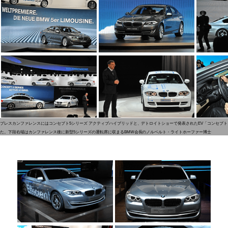
プレスカンファレンスにはコンセプト5シリーズ アクティブハイブリッドと、デトロイトショーで発表されたEV「コンセプト
た。下段右端はカンファレンス後に新型5シリーズの運転席に収まるBMW会長のノルベルト・ライトホーファー博士