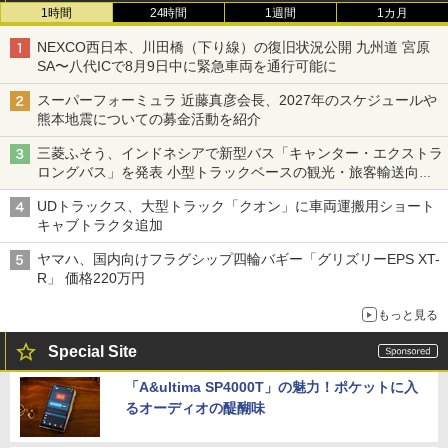
1時間
24時間
1週間
1カ月
NEXCO西日本、川田橋（下り線）の復旧状況公開 九州道 宮原
SA〜八代ICで8月9日中に緊急車両を通行可能に
スーパーフォーミュラ 近藤真彦会長、2027年のスケジュールや
熊本地震についての募金活動を紹介
三菱ふそう、インドネシアで新型バス「キャンター・エクストラ
ロングバス」を発表 小型トラックベースの観光・旅客輸送向け
バス
UDトラックス、大型トラック「クオン」に車両運搬用ショート
キャブトラクタ追加
ヤマハ、国内向けフラグシップ四輪バギー「グリズリーEPS XT-
R」 価格220万円
もっと見る
Special Site
「A&ultima SP4000T」の魅力！ポケットに入
るオーディオの醍醐味