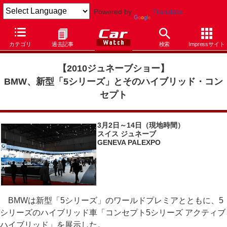
Powered by
Translate
Car Watch
イベント
ジュネーブショー
2010
カテゴリ
過去記事
検索
Impressサイト
【2010ジュネーブショー
】
BMW、新型「5シリーズ」とそのハイブリッド・コン
セプト
3月2日～14日（現地時間）
スイス ジュネーブ
GENEVA PALEXPO
BMWは新型「5シリーズ」のワールドプレミアとともに、5
シリーズのハイブリッド車「コンセプト5シリーズ アクティブ
ハイブリッド」を展示した。