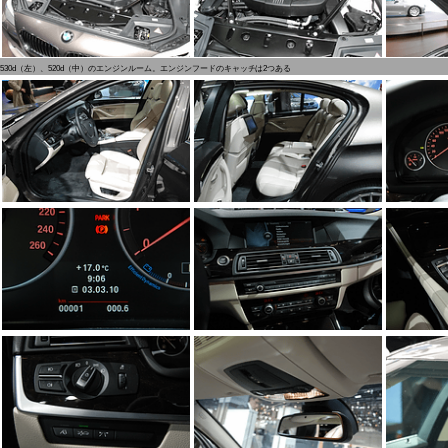
530d（左）、520d（中）のエンジンルーム。エンジンフードのキャッチは2つある