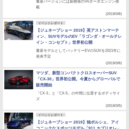
量産バージョンには新開発のV6ターボエンジン搭
載
(2019/3/6)
イベントレポート
【ジュネーブショー 2019】英アストンマーテ
ィン、SUVモデルのEV「ラゴンダ・オールテレ
イン・コンセプト」世界初公開
量産モデルとしてバッテリーEVのSUVを2021年に
発表予定
(2019/3/6)
マツダ、新型コンパクトクロスオーバーSUV
「CX-30」世界初公開。今夏からグローバルで
販売開始
「CX-3」と「CX-5」の中間に位置するボディサイ
ズ
(2019/3/5)
イベントレポート
【ジュネーブショー 2019】独ポルシェ、アイ
コニックなスポーツモデル「911 カブリオレ」