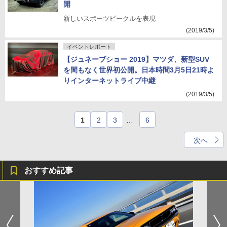
開
新しいスポーツビークルを表現
(2019/3/5)
イベントレポート
【ジュネーブショー 2019】マツダ、新型SUV
を間もなく世界初公開。日本時間3月5日21時よ
りインターネットライブ中継
(2019/3/5)
1
2
3
…
6
次へ
おすすめ記事