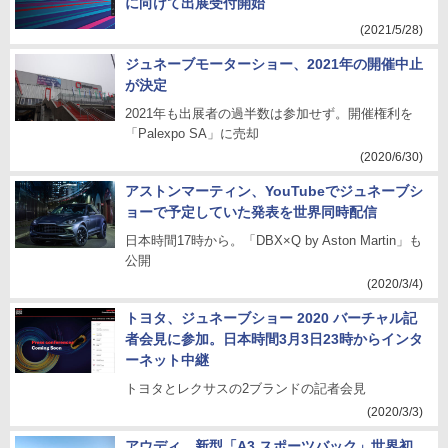
に向けて出展受付開始
(2021/5/28)
ジュネーブモーターショー、2021年の開催中止
が決定
2021年も出展者の過半数は参加せず。開催権利を
「Palexpo SA」に売却
(2020/6/30)
アストンマーティン、YouTubeでジュネーブシ
ョーで予定していた発表を世界同時配信
日本時間17時から。「DBX×Q by Aston Martin」も
公開
(2020/3/4)
トヨタ、ジュネーブショー 2020 バーチャル記
者会見に参加。日本時間3月3日23時からインタ
ーネット中継
トヨタとレクサスの2ブランドの記者会見
(2020/3/3)
アウディ、新型「A3 スポーツバック」世界初