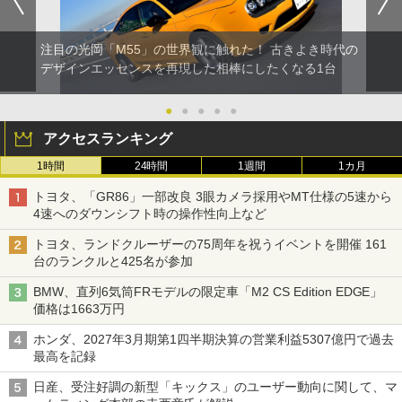
注目の光岡「M55」の世界観に触れた！ 古きよき時代の
デザインエッセンスを再現した相棒にしたくなる1台
●
●
●
●
●
アクセスランキング
1時間
24時間
1週間
1カ月
トヨタ、「GR86」一部改良 3眼カメラ採用やMT仕様の5速から
4速へのダウンシフト時の操作性向上など
トヨタ、ランドクルーザーの75周年を祝うイベントを開催 161
台のランクルと425名が参加
BMW、直列6気筒FRモデルの限定車「M2 CS Edition EDGE」
価格は1663万円
ホンダ、2027年3月期第1四半期決算の営業利益5307億円で過去
最高を記録
日産、受注好調の新型「キックス」のユーザー動向に関して、マ