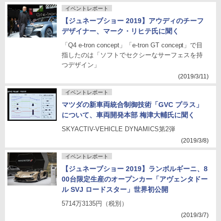
イベントレポート
【ジュネーブショー 2019】アウディのチーフ
デザイナー、マーク・リヒテ氏に聞く
「Q4 e-tron concept」「e-tron GT concept」で目
指したのは「ソフトでセクシーなサーフェスを持
つデザイン」
(2019/3/11)
イベントレポート
マツダの新車両統合制御技術「GVC プラス」
について、車両開発本部 梅津大輔氏に聞く
SKYACTIV-VEHICLE DYNAMICS第2弾
(2019/3/8)
イベントレポート
【ジュネーブショー 2019】ランボルギーニ、8
00台限定生産のオープンカー「アヴェンタドー
ル SVJ ロードスター」世界初公開
5714万3135円（税別）
(2019/3/7)