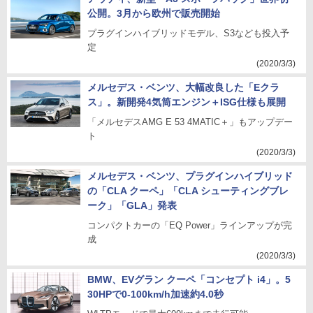
公開。3月から欧州で販売開始
プラグインハイブリッドモデル、S3なども投入予
定
(2020/3/3)
メルセデス・ベンツ、大幅改良した「Eクラ
ス」。新開発4気筒エンジン＋ISG仕様も展開
「メルセデスAMG E 53 4MATIC＋」もアップデー
ト
(2020/3/3)
メルセデス・ベンツ、プラグインハイブリッド
の「CLA クーペ」「CLA シューティングブレ
ーク」「GLA」発表
コンパクトカーの「EQ Power」ラインアップが完
成
(2020/3/3)
BMW、EVグラン クーペ「コンセプト i4」。5
30HPで0-100km/h加速約4.0秒