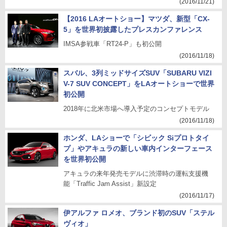
(2016/11/21)
【2016 LAオートショー】マツダ、新型「CX-
5」を世界初披露したプレスカンファレンス
IMSA参戦車「RT24-P」も初公開
(2016/11/18)
スバル、3列ミッドサイズSUV「SUBARU VIZI
V-7 SUV CONCEPT」をLAオートショーで世界
初公開
2018年に北米市場へ導入予定のコンセプトモデル
(2016/11/18)
ホンダ、LAショーで「シビック Siプロトタイ
プ」やアキュラの新しい車内インターフェース
を世界初公開
アキュラの来年発売モデルに渋滞時の運転支援機
能「Traffic Jam Assist」新設定
(2016/11/17)
伊アルファ ロメオ、ブランド初のSUV「ステル
ヴィオ」