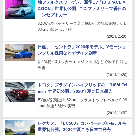
独フォルクスワーゲン、新型EV「ID.SPACE VI
ZZION」世界初公開。“ID.ファミリー”7番目の
コンセプトカー
82kWhのバッテリーで最大590kmの航続距離。0-1
00km/h加速は5.4秒
(2019/11/20)
日産、「セントラ」2020年モデル。Vモーショ
ングリル採用などデザイン刷新
新4気筒2.0リッターエンジン採用などで動的性能も
改善
(2019/11/20)
トヨタ、プラグインハイブリッドの「RAV4 Pri
me」世界初公開。2020年夏に日本導入
EV航続距離は約62km。クラストップレベルの0-96
km/h加速5.8秒を実現
(2019/11/20)
レクサス、「LC500」コンバーチブルモデルを
世界初公開。2020年夏ごろ日本で発売