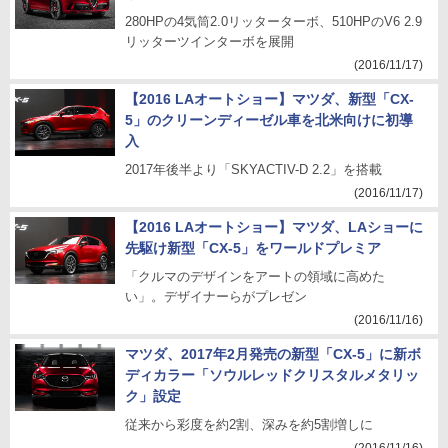
280HPの4気筒2.0リッターターボ、510HPのV6 2.9
リッターツインターボを展開
(2016/11/17)
【2016 LAオートショー】マツダ、新型「CX-
5」のクリーンディーゼル車を北米向けに初導
入
2017年後半より「SKYACTIV-D 2.2」を搭載
(2016/11/17)
【2016 LAオートショー】マツダ、LAショーに
先駆け新型「CX-5」をワールドプレミア
「クルマのデザインをアートの領域に高めた
い」。デザイナーらがプレゼン
(2016/11/16)
マツダ、2017年2月発売の新型「CX-5」に新ボ
ディカラー「ソウルレッドクリスタルメタリッ
ク」設定
従来から彩度を約2割、深みを約5割増しに