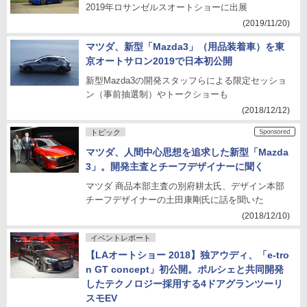
2019年ロサンゼルスオートショーに出展
(2019/11/20)
マツダ、新型「Mazda3」（用品装着車）を東
京オートサロン2019で日本初公開
新型Mazda3の開発スタッフらによる限定セッショ
ン（事前抽選制）やトークショーも
(2018/12/12)
トピック
マツダ、人間中心思想を追求した新型「Mazda
3」。開発主査とチーフデザイナーに聞く
マツダ 商品本部主査の別府耕太氏、デザイン本部
チーフデザイナーの土田康剛氏に話を聞いた
(2018/12/10)
イベントレポート
【LAオートショー 2018】独アウディ、「e-tro
n GT concept」初公開。ポルシェと共同開発
したテクノロジー採用する4ドアグランツーリ
スモEV