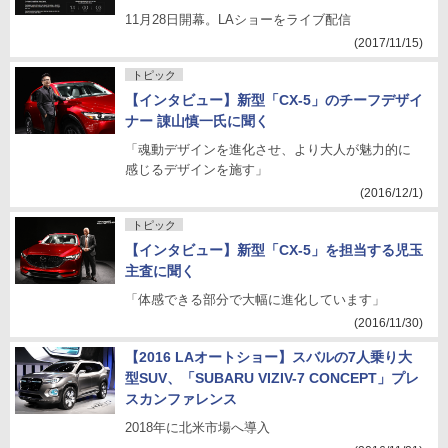
11月28日開幕。LAショーをライブ配信
(2017/11/15)
トピック
【インタビュー】新型「CX-5」のチーフデザイ
ナー 諌山慎一氏に聞く
「魂動デザインを進化させ、より大人が魅力的に
感じるデザインを施す」
(2016/12/1)
トピック
【インタビュー】新型「CX-5」を担当する児玉
主査に聞く
「体感できる部分で大幅に進化しています」
(2016/11/30)
【2016 LAオートショー】スバルの7人乗り大
型SUV、「SUBARU VIZIV-7 CONCEPT」プレ
スカンファレンス
2018年に北米市場へ導入