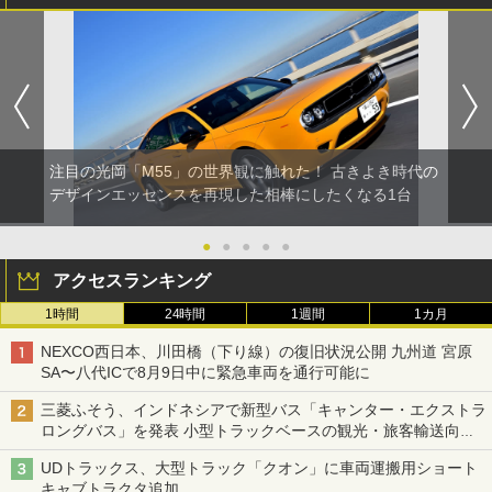
注目の光岡「M55」の世界観に触れた！ 古きよき時代の
デザインエッセンスを再現した相棒にしたくなる1台
●
●
●
●
●
アクセスランキング
1時間
24時間
1週間
1カ月
NEXCO西日本、川田橋（下り線）の復旧状況公開 九州道 宮原
SA〜八代ICで8月9日中に緊急車両を通行可能に
三菱ふそう、インドネシアで新型バス「キャンター・エクストラ
ロングバス」を発表 小型トラックベースの観光・旅客輸送向け
バス
UDトラックス、大型トラック「クオン」に車両運搬用ショート
キャブトラクタ追加