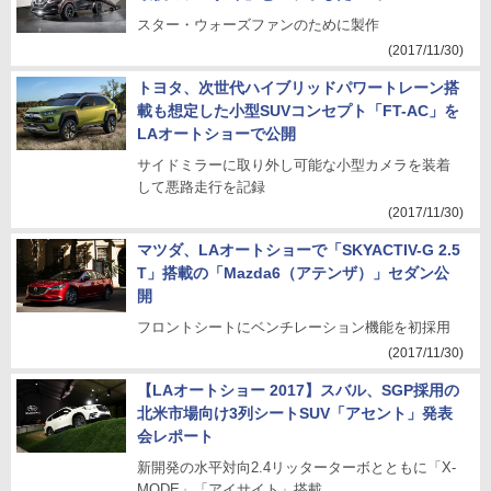
スター・ウォーズファンのために製作
(2017/11/30)
トヨタ、次世代ハイブリッドパワートレーン搭
載も想定した小型SUVコンセプト「FT-AC」を
LAオートショーで公開
サイドミラーに取り外し可能な小型カメラを装着
して悪路走行を記録
(2017/11/30)
マツダ、LAオートショーで「SKYACTIV-G 2.5
T」搭載の「Mazda6（アテンザ）」セダン公
開
フロントシートにベンチレーション機能を初採用
(2017/11/30)
【LAオートショー 2017】スバル、SGP採用の
北米市場向け3列シートSUV「アセント」発表
会レポート
新開発の水平対向2.4リッターターボとともに「X-
MODE」「アイサイト」搭載