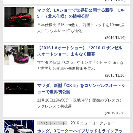
(2016/11/16)
マツダ、LAショーで世界初公開する新型「CX-
5」（北米仕様）の情報公開
日本仕様比で15mm低く、前後トレッドを10mm拡
大。“ソウルレッド”も進化
(2016/11/16)
【2016 LAオートショー】「2016 ロサンゼル
スオートショー」まもなく開幕
マツダの新型「CX-5」やホンダ「シビック Si」な
ど世界初公開車や先進技術を展示
(2016/11/16)
マツダ、新型「CX-5」をロサンゼルスオートシ
ョーで世界初公開
11月16日12時50分（現地時間）開始のプレスカン
ファレンスで初披露
(2016/10/28)
2016 ニューヨークショー
イベントレポート
ホンダ、3モーターハイブリッドもラインアッ