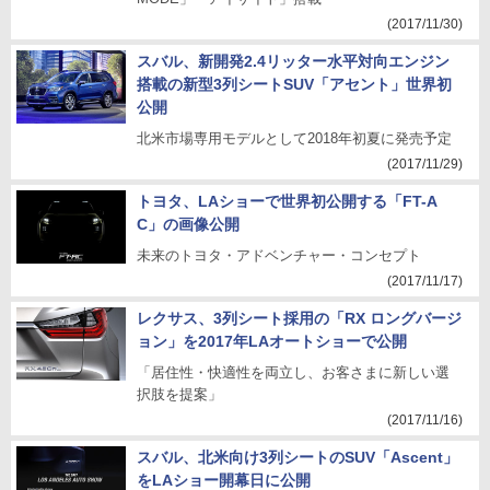
(2017/11/30)
スバル、新開発2.4リッター水平対向エンジン
搭載の新型3列シートSUV「アセント」世界初
公開
北米市場専用モデルとして2018年初夏に発売予定
(2017/11/29)
トヨタ、LAショーで世界初公開する「FT-A
C」の画像公開
未来のトヨタ・アドベンチャー・コンセプト
(2017/11/17)
レクサス、3列シート採用の「RX ロングバージ
ョン」を2017年LAオートショーで公開
「居住性・快適性を両立し、お客さまに新しい選
択肢を提案」
(2017/11/16)
スバル、北米向け3列シートのSUV「Ascent」
をLAショー開幕日に公開