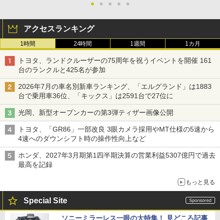
●
●
●
●
●
アクセスランキング
1時間
24時間
1週間
1カ月
トヨタ、ランドクルーザーの75周年を祝うイベントを開催 161
台のランクルと425名が参加
2026年7月の車名別新車ランキング、「エルグランド」は1883
台で乗用車36位、「キックス」は2591台で27位に
光岡、新型オープンカーの第3弾ティザー画像公開
トヨタ、「GR86」一部改良 3眼カメラ採用やMT仕様の5速から
4速へのダウンシフト時の操作性向上など
ホンダ、2027年3月期第1四半期決算の営業利益5307億円で過去
最高を記録
もっと見る
Special Site
ソニーミラーレス一眼の大特集！ 見どころ記事