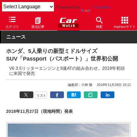
Powered by
Translate
Car Watch
自動車
ホンダ
その他
カテゴリ
過去記事
検索
Impressサイト
ニュース
ホンダ、5人乗りの新型ミドルサイズ
SUV「Passport（パスポート）」世界初公開
V6 3.5リッターエンジンと9速ATの組み合わせ。2019年初頭
に米国で発売
編集部：小林 隆
2018年11月28日 15:11
リスト
2018年11月27日（現地時間）発表