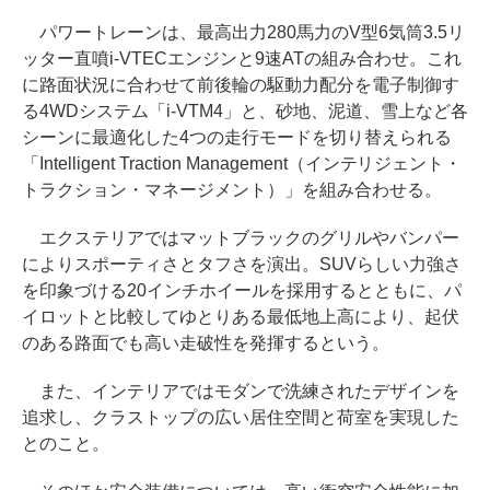
パワートレーンは、最高出力280馬力のV型6気筒3.5リ
ッター直噴i-VTECエンジンと9速ATの組み合わせ。これ
に路面状況に合わせて前後輪の駆動力配分を電子制御す
る4WDシステム「i-VTM4」と、砂地、泥道、雪上など各
シーンに最適化した4つの走行モードを切り替えられる
「Intelligent Traction Management（インテリジェント・
トラクション・マネージメント）」を組み合わせる。
エクステリアではマットブラックのグリルやバンパー
によりスポーティさとタフさを演出。SUVらしい力強さ
を印象づける20インチホイールを採用するとともに、パ
イロットと比較してゆとりある最低地上高により、起伏
のある路面でも高い走破性を発揮するという。
また、インテリアではモダンで洗練されたデザインを
追求し、クラストップの広い居住空間と荷室を実現した
とのこと。