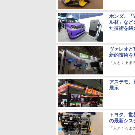
ホンダ、「
ル材」など
た技術を紹
ヴァレオと
新的技術を
「人とくるまのテ
アステモ、
展示
トヨタ、世
の最新シス
「人とくるまの