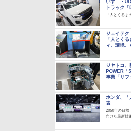
いすゞ・U
トラック「D
「人とくるまのテ
ジェイテク
「人とくるま
ィ、環境、
ジヤトコ、
POWER「
事業「リフ
ホンダ、「
表
2050年の
向けた最新技