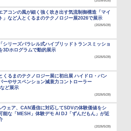
(2026/5/28)
エアコンの風が細く強く吹き出す気流制御構造「マイ
ト」など人とくるまのテクノロジー展2026で展示
(2026/5/28)
「シリーズパラレル式ハイブリッドトランスミッショ
を3Dホログラムで動的展示
(2026/5/28)
とくるまのテクノロジー展に初出展 ハイドロ・バン
パーやサスペンション減衰力コントローラー
」など展示
(2026/5/28)
ドルウェア、CAN通信に対応してSDVの体験価値をシ
能な「MESH」体験デモ AI DJ「ずんだもん」が近
介
(2026/5/28)