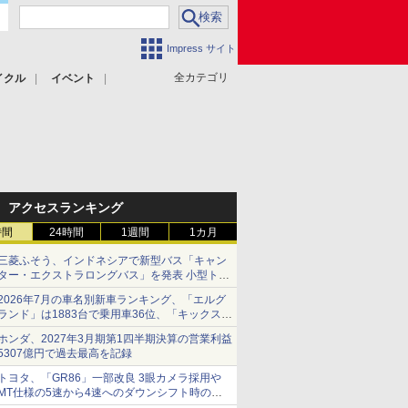
Impress サイト
全カテゴリ
イクル
イベント
アクセスランキング
時間
24時間
1週間
1カ月
三菱ふそう、インドネシアで新型バス「キャン
ター・エクストラロングバス」を発表 小型トラ
ックベースの観光・旅客輸送向けバス
2026年7月の車名別新車ランキング、「エルグ
ランド」は1883台で乗用車36位、「キックス」
は2591台で27位に
ホンダ、2027年3月期第1四半期決算の営業利益
5307億円で過去最高を記録
トヨタ、「GR86」一部改良 3眼カメラ採用や
MT仕様の5速から4速へのダウンシフト時の操
作性向上など