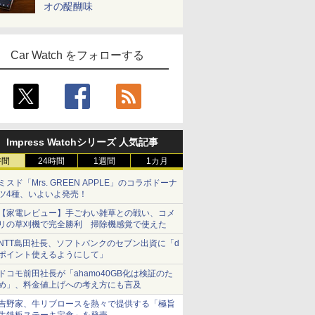
オの醍醐味
Car Watch をフォローする
Impress Watchシリーズ 人気記事
時間
24時間
1週間
1カ月
ミスド「Mrs. GREEN APPLE」のコラボドーナ
ツ4種、いよいよ発売！
【家電レビュー】手ごわい雑草との戦い、コメ
リの草刈機で完全勝利 掃除機感覚で使えた
NTT島田社長、ソフトバンクのセブン出資に「d
ポイント使えるようにして」
ドコモ前田社長が「ahamo40GB化は検証のた
め」、料金値上げへの考え方にも言及
吉野家、牛リブロースを熱々で提供する「極旨