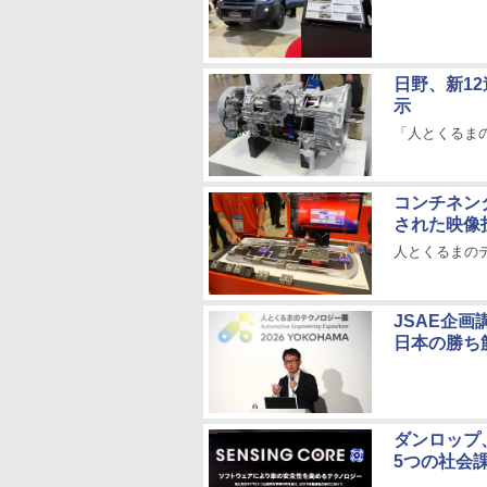
日野、新1
示
「人とくるまのテ
コンチネン
された映像
人とくるまのテク
JSAE企画
日本の勝ち
ダンロップ
5つの社会