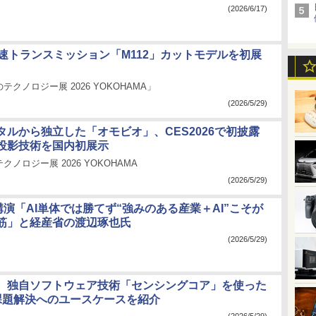
(2026/6/17)
2速トランスミッション「M112」カットモデルを初展
クノロジー展 2026 YOKOHAMA」
(2026/5/29)
タルから独立した「オモビオ」、CES2026で初披露
投影技術を国内初展示
ノロジー展 2026 YOKOHAMA
(2026/5/29)
講演「AI単体では勝てず“強みのある産業＋AI”こそが
筋」と経産省の渡辺琢也氏
(2026/5/29)
、独自ソフトウェア技術「センシングコア」を使った
課題解決へのユースケースを紹介