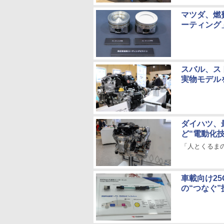
マツダ、燃
ーティング
スバル、ス
実物モデル
ダイハツ、
ど“電動化
「人とくるまの
車載向け2
の“つなぐ