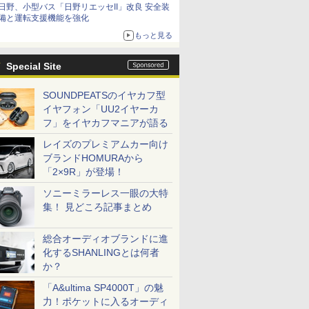
日野、小型バス「日野リエッセII」改良 安全装
備と運転支援機能を強化
もっと見る
Special Site
SOUNDPEATSのイヤカフ型
イヤフォン「UU2イヤーカ
フ」をイヤカフマニアが語る
レイズのプレミアムカー向け
ブランドHOMURAから
「2×9R」が登場！
ソニーミラーレス一眼の大特
集！ 見どころ記事まとめ
総合オーディオブランドに進
化するSHANLINGとは何者
か？
「A&ultima SP4000T」の魅
力！ポケットに入るオーディ