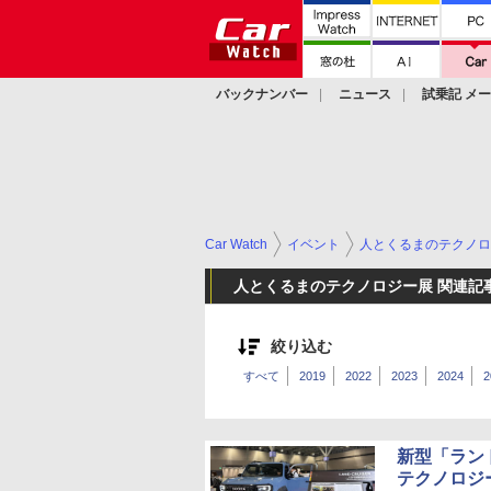
バックナンバー
ニュース
試乗記 メ
カスタム
Car Watch
イベント
人とくるまのテクノロ
人とくるまのテクノロジー展 関連記
絞り込む
すべて
2019
2022
2023
2024
2
新型「ラン
テクノロジー