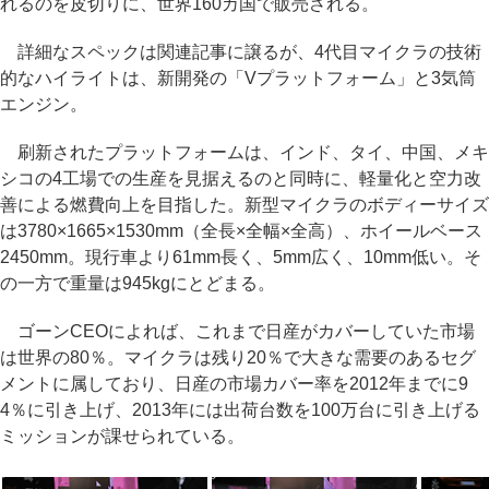
れるのを皮切りに、世界160カ国で販売される。
詳細なスペックは関連記事に譲るが、4代目マイクラの技術
的なハイライトは、新開発の「Vプラットフォーム」と3気筒
エンジン。
刷新されたプラットフォームは、インド、タイ、中国、メキ
シコの4工場での生産を見据えるのと同時に、軽量化と空力改
善による燃費向上を目指した。新型マイクラのボディーサイズ
は3780×1665×1530mm（全長×全幅×全高）、ホイールベース
2450mm。現行車より61mm長く、5mm広く、10mm低い。そ
の一方で重量は945kgにとどまる。
ゴーンCEOによれば、これまで日産がカバーしていた市場
は世界の80％。マイクラは残り20％で大きな需要のあるセグ
メントに属しており、日産の市場カバー率を2012年までに9
4％に引き上げ、2013年には出荷台数を100万台に引き上げる
ミッションが課せられている。