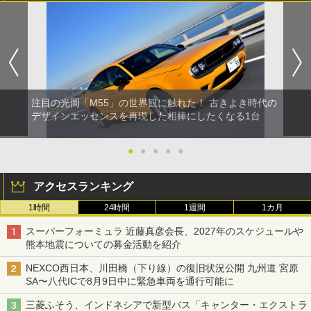
注目の光岡「M55」の世界観に触れた！ 古きよき時代の
デザインエッセンスを再現した相棒にしたくなる1台
●
●
●
●
●
アクセスランキング
1時間
24時間
1週間
1カ月
スーパーフォーミュラ 近藤真彦会長、2027年のスケジュールや
熊本地震についての募金活動を紹介
NEXCO西日本、川田橋（下り線）の復旧状況公開 九州道 宮原
SA〜八代ICで8月9日中に緊急車両を通行可能に
三菱ふそう、インドネシアで新型バス「キャンター・エクストラ