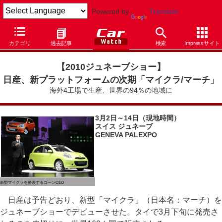
Powered by
Translate
Car Watch
イベント
ジュネーブショー
2010
カテゴリ
過去記事
検索
Impressサイト
【2010ジュネーブショー
】
日産、新プラットフォームの次期「マイクラ/マーチ」
海外4工場で生産、世界の94％の地域に
3月2日～14日（現地時間）
スイス ジュネーブ
GENEVA PALEXPO
新型マイクラを発表するゴーンCEO
日産は予告どおり、新型「マイクラ」（日本名：マーチ）を
ジュネーブショーでデビューさせた。タイで3月下旬に発売さ