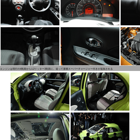
エンジンは現行の4気筒から1.2リッター3気筒に。追って直噴スーパーチャージャー付きが追加される