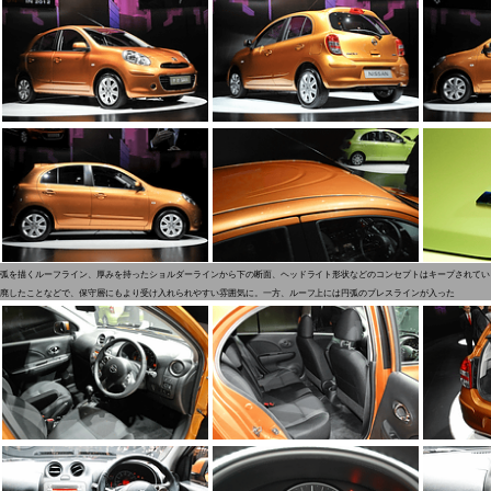
弧を描くルーフライン、厚みを持ったショルダーラインから下の断面、ヘッドライト形状などのコンセプトはキープされてい
廃したことなどで、保守層にもより受け入れられやすい雰囲気に。一方、ルーフ上には円弧のプレスラインが入った